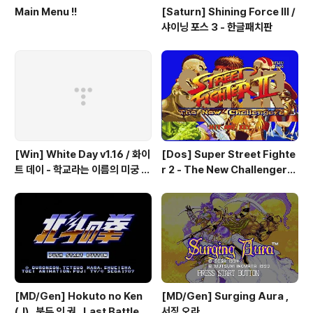
Main Menu !!
[Saturn] Shining Force III /
샤이닝 포스 3 - 한글패치판
[Win] White Day v1.16 / 화이
[Dos] Super Street Fighte
트 데이 - 학교라는 이름의 미궁 -
r 2 - The New Challengers
국산 소프트
& Hyper Fighting / 스트리트
파이터 2 - 더 뉴 챌린져 & 하이퍼
파이팅 / 대전 액션 - 국산소프트
[MD/Gen] Hokuto no Ken
[MD/Gen] Surging Aura ,
(J) , 북두 의 권 , Last Battle
서징 오라