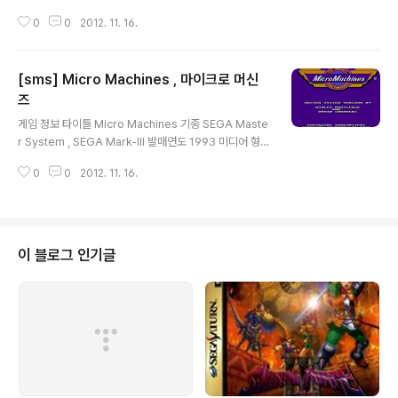
뮬 Kega Fusion v3.64 스크린샷 구 동 불 가 !! 그외정보 구동 불가 ! 다운로
0
0
2012. 11. 16.
드 다운 로드 기타
[sms] Micro Machines , 마이크로 머신
즈
글 내용
게임 정보 타이틀 Micro Machines 기종 SEGA Maste
r System , SEGA Mark-III 발매연도 1993 미디어 형식
Rom 장르 ETC 제작/판매 Code Masters 추천 에뮬 K
0
0
2012. 11. 16.
ega Fusion v3.64 스크린샷 그외정보 다운로드 다운 로
드 기타
이 블로그 인기글