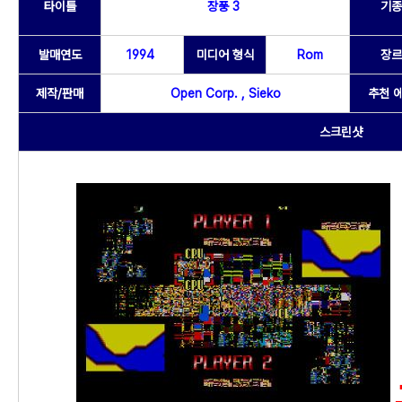
타이틀
장풍 3
기종
발매연도
1994
미디어 형식
Rom
장르
제작/판매
Open Corp. , Sieko
추천 
스크린샷