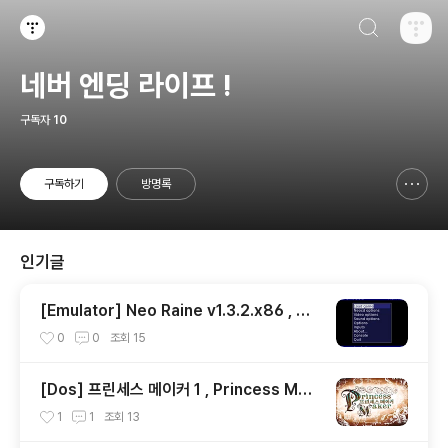
검색하기
티스토리
네버 엔딩 라이프 !
구독자
10
구독하기
방명록
신고하기 레이어
열기
인기글
[Emulator] Neo Raine v1.3.2.x86 , Ne
oGeo CD , 네오지오 CD
0
0
조회
15
[Dos] 프린세스 메이커 1 , Princess Mak
er 1 - 한글판
1
1
조회
13