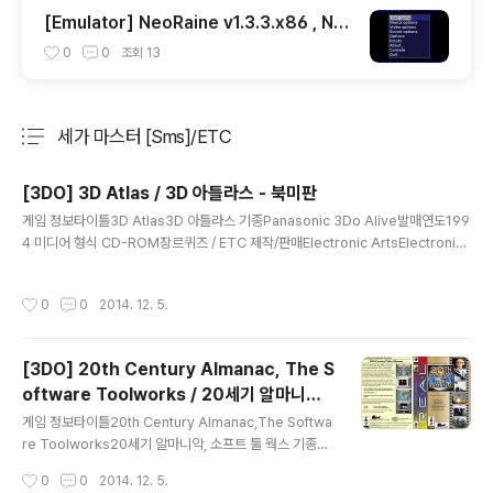
[Emulator] NeoRaine v1.3.3.x86 , Ne
oGeo CD , 네오지오 CD
0
0
조회
13
세가 마스터 [Sms]/ETC
분류 전체보기
주요 글 목록
[3DO] 3D Atlas / 3D 아틀라스 - 북미판
글 내용
게임 정보타이틀3D Atlas3D 아틀라스 기종Panasonic 3Do Alive발매연도199
4 미디어 형식 CD-ROM장르퀴즈 / ETC 제작/판매Electronic ArtsElectronic
Arts추천 에뮬4Do / Freedo스크린샷그외정보 다운로드 (북미판)메뉴얼 커
버 다운 로드 Total 49 Files 기타
작성시간
0
0
2014. 12. 5.
[3DO] 20th Century Almanac, The S
oftware Toolworks / 20세기 알마니악,
글 내용
소프트 툴 웍스 - 북미판
게임 정보타이틀20th Century Almanac,The Softwa
re Toolworks20세기 알마니악, 소프트 툴 웍스 기종Pa
nasonic 3Do Alive발매연도1993 미디어 형식 CD-R
작성시간
0
0
2014. 12. 5.
OM장르ETC 제작/판매Software ToolworksSoftwa