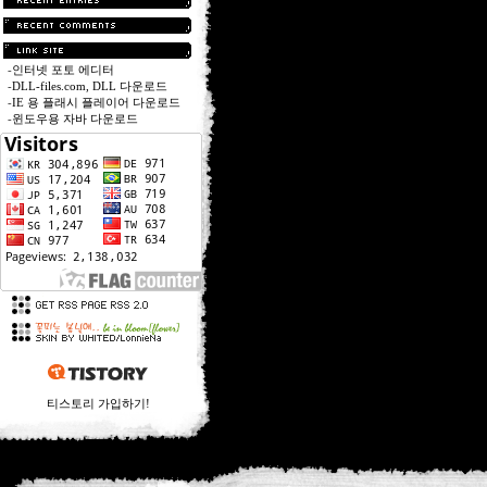
-
인터넷 포토 에디터
-
DLL-files.com, DLL 다운로드
-
IE 용 플래시 플레이어 다운로드
-
윈도우용 자바 다운로드
티스토리 가입하기!