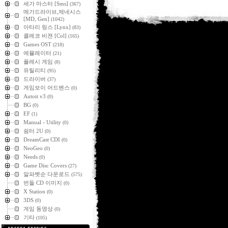
세가 마스터 [Sms]
(367)
메가드라이브,제네시스
[MD, Gen]
(1042)
아타리 링스 [Lynx]
(83)
콜레코 비젼 [Col]
(165)
Games OST
(218)
에뮬레이터
(21)
플레시 게임
(8)
유틸리티
(95)
드라이버
(37)
게임보이 어드벤스
(0)
Autoit v3
(0)
BG
(0)
EF
(1)
Manual - Utility
(0)
쉼터 2U
(0)
DreamCast CDI
(0)
NeoGeo
(0)
Needs
(0)
Game Disc Covers
(27)
알파벳순 다운로드
(575)
번들 CD 이미지
(0)
X Station
(0)
3DS
(0)
게임 동영상
(0)
기타
(105)