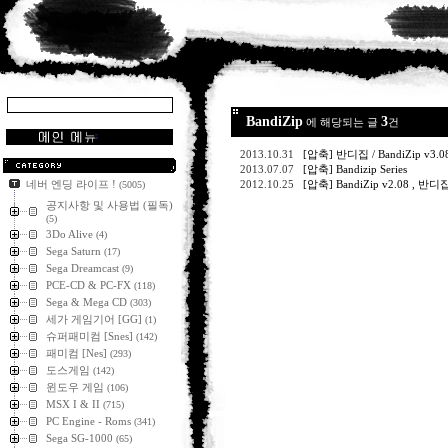
BandiZip
3
에 해당되는 글
건
2013.10.31
[압축] 반디집 / BandiZip v
2013.07.07
[압축] Bandizip Series
네버 엔딩 라이프 !
2012.10.25
[압축] BandiZip v2.08 , 반디
(5005)
공지사항 및 사용법 (필독)
(5)
3Do Alive
(4)
Sega Saturn
(17)
Sega Dreamcast
(9)
PCE-CD & PC-FX
(118)
Sega & Mega CD
(303)
세가 게임기어 [GG]
(1)
슈퍼패미컴 [Snes]
(142)
패미컴 [Nes]
(293)
도스게임
(142)
윈도우 게임
(106)
MSX I & II
(715)
PC Engine - Roms
(341)
Sega SG-1000
(65)