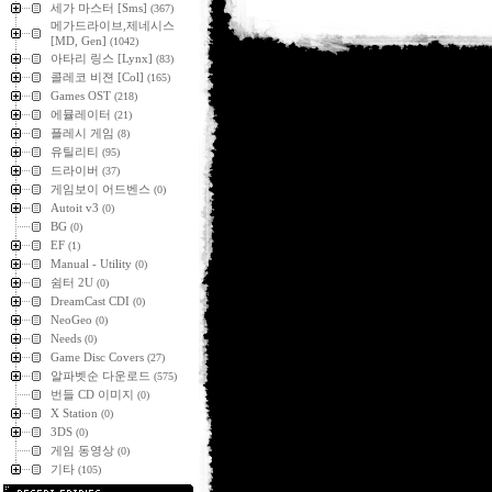
세가 마스터 [Sms]
(367)
메가드라이브,제네시스
[MD, Gen]
(1042)
아타리 링스 [Lynx]
(83)
콜레코 비젼 [Col]
(165)
Games OST
(218)
에뮬레이터
(21)
플레시 게임
(8)
유틸리티
(95)
드라이버
(37)
게임보이 어드벤스
(0)
Autoit v3
(0)
BG
(0)
EF
(1)
Manual - Utility
(0)
쉼터 2U
(0)
DreamCast CDI
(0)
NeoGeo
(0)
Needs
(0)
Game Disc Covers
(27)
알파벳순 다운로드
(575)
번들 CD 이미지
(0)
X Station
(0)
3DS
(0)
게임 동영상
(0)
기타
(105)