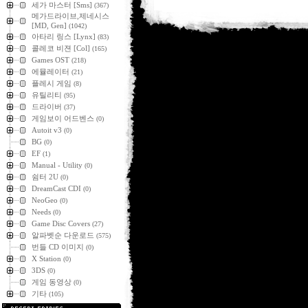
세가 마스터 [Sms]
(367)
메가드라이브,제네시스
[MD, Gen]
(1042)
아타리 링스 [Lynx]
(83)
콜레코 비젼 [Col]
(165)
Games OST
(218)
에뮬레이터
(21)
플레시 게임
(8)
유틸리티
(95)
드라이버
(37)
게임보이 어드벤스
(0)
Autoit v3
(0)
BG
(0)
EF
(1)
Manual - Utility
(0)
쉼터 2U
(0)
DreamCast CDI
(0)
NeoGeo
(0)
Needs
(0)
Game Disc Covers
(27)
알파벳순 다운로드
(575)
번들 CD 이미지
(0)
X Station
(0)
3DS
(0)
게임 동영상
(0)
기타
(105)