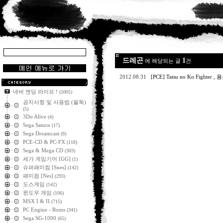
드레곤
1
에 해당되는 글
건
2012.08.31
[PCE] Tatsu no Ko Fight
네버 엔딩 라이프 !
(5005)
공지사항 및 사용법 (필독)
(5)
3Do Alive
(4)
Sega Saturn
(17)
Sega Dreamcast
(9)
PCE-CD & PC-FX
(118)
Sega & Mega CD
(303)
세가 게임기어 [GG]
(1)
슈퍼패미컴 [Snes]
(142)
패미컴 [Nes]
(293)
도스게임
(142)
윈도우 게임
(106)
MSX I & II
(715)
PC Engine - Roms
(341)
Sega SG-1000
(65)