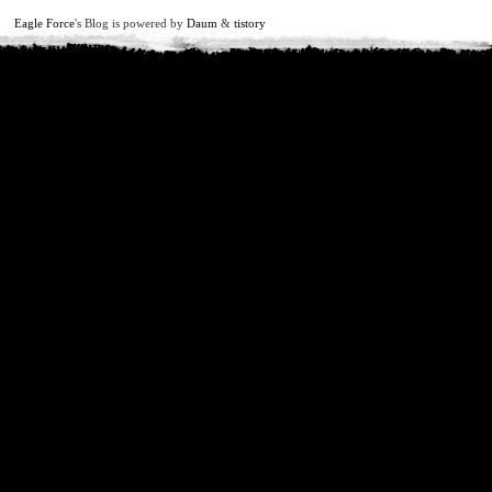
Eagle Force
's Blog is powered by
Daum
&
tistory