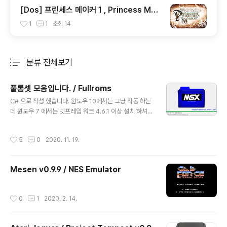
[Dos] 프린세스 메이커 1 , Princess Mak
er 1 - 한글판
1
1
조회
14
분류 전체보기
주요 글 목록
풀롬셋 모음입니다. / Fullroms
글 내용
C# 으로 작성 했습니다. 윈도우 10에서는 그냥 작동 하는
데 윈도우 7 에서는 넷프레임 워크 4.6.1 이상 설치 하셔야
합니다. 넷프레임 워크 다운로드 받으러 가기. 바이러스나
악성코드 같은거는 없습니다. 아래는 바이러스 토탈에서
작성시간
5
0
2020. 11. 19.
검사한 결과 입니다. (더보기 클릭) 더보기 다운로드 안돼
시는 분들은 아래 더보기 클릭하셔서 그대로 하면 됩니다.
더보기 다운로드 안돼시는 분들은 아래와 같이 다운로드
Mesen v0.9.9 / NES Emulator
하시면 됩니다.. MSX Series Downloader No-Intro
MSX 20201022 버전과 MSX2 20191015 버전 두가
지를 한꺼번에 받습니다. Tosec 2012-04-23 MSX, M
작성시간
0
1
2020. 2. 14.
SX2, MSX2+, MSX TurboR 4가지 파일을 한꺼번에 받
습니다. SEGA Series Downl..