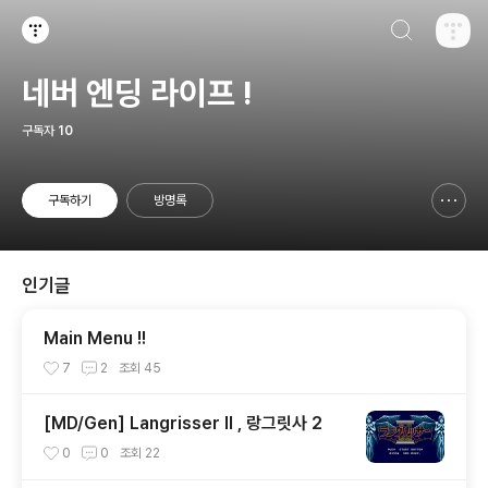
검색하기
티스토리
네버 엔딩 라이프 !
구독자
10
구독하기
방명록
신고하기 레이어
열기
인기글
Main Menu !!
7
2
조회
45
[MD/Gen] Langrisser II , 랑그릿사 2
0
0
조회
22