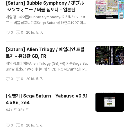
[Saturn] Bubble Symphony / ボブル
シンフォニー / 버블 심포니 - 일본판
글 내용
게임 정보타이틀Bubble Symphonyボブル シンフォ
ニー 버블 심포니기종Sega Saturn발매연도1997 미디
어 형식 CD-ROM장르액션 슈팅 제작/판매Taito / Ving
작성시간
0
0
2016. 5. 7.
추천 에뮬SSF스크린샷그외정보 다운로드 (일본판)메뉴
얼 커버 다운 로드 Total 37 Files 기타 메가
클라우드에서 다운로드 Bubble Symphony (1997)(Vi
[Saturn] Alien Trilogy / 에일리언 트릴
ng)(JP).rar
로지 - 유럽판 GB, FR
글 내용
게임 정보타이틀Alien Trilogy (GB, FR) 기종Sega Sat
urn발매연도 1996미디어 형식 CD-ROM장르액션 FPS
슈팅 제작/판매Acclaim Entertainment France추천
작성시간
0
0
2016. 5. 7.
에뮬SSF스크린샷그외정보 다운로드 (유럽판)메뉴얼 커
버 다운 로드 Total 35 Files 기타 메가 클라우드에
서 다운로드 Alien Trilogy (1996)(Acclaim Entertain
[실행기] Sega Saturn - Yabause v0.9.1
ment France)(GB,FR).rar
4 x86, x64
글 내용
64비트 32비트
작성시간
0
0
2016. 5. 6.