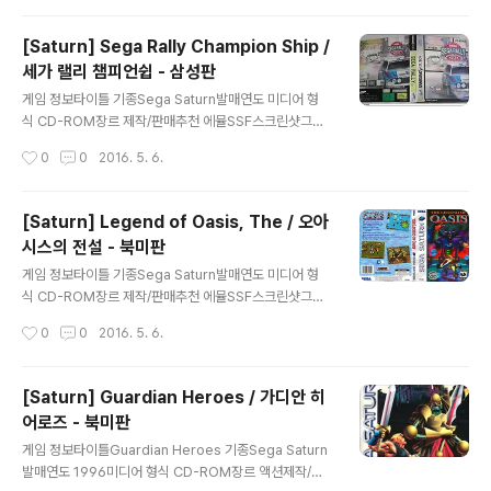
[Saturn] Sega Rally Champion Ship /
세가 랠리 챔피언쉽 - 삼성판
글 내용
게임 정보타이틀 기종Sega Saturn발매연도 미디어 형
식 CD-ROM장르 제작/판매추천 에뮬SSF스크린샷그외
정보 다운로드 (삼성판)메뉴얼 커버 다운 로
작성시간
0
0
2016. 5. 6.
드 Total 32 Files 기타 메가 클라우드에서 다운로
드 https://mega.nz/#!A1AzjLDQ!uIckK2CAOEjXS
6KC7F8CBsdchzv_MPQA-pc5pcf_Rr8
[Saturn] Legend of Oasis, The / 오아
시스의 전설 - 북미판
글 내용
게임 정보타이틀 기종Sega Saturn발매연도 미디어 형
식 CD-ROM장르 제작/판매추천 에뮬SSF스크린샷그외
정보 다운로드 (북미판)메뉴얼 커버 다운 로드 To
작성시간
0
0
2016. 5. 6.
tal 5 Files 기타 메가 클라우드에서 다운로드 https://m
ega.nz/#!ZhQUgC6a!wg76Bhx7p4Qevya3TPbu
LTK_AzNJ-kY_Hfpdk2KTDSQ
[Saturn] Guardian Heroes / 가디안 히
어로즈 - 북미판
글 내용
게임 정보타이틀Guardian Heroes 기종Sega Saturn
발매연도 1996미디어 형식 CD-ROM장르 액션제작/판