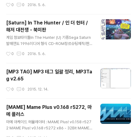
매SEGA추천 에뮬SSF스크린샷그외정보 다운로드 (북미
작성시간
0
0
2016. 5. 6.
판)메뉴얼 커버 다운 로드 Total 39 Files 기
타 메가 클라우드에서 다운로드 https://mega.nz/#!wg
AxUAxB!2UOzWEY6qs4H35WdO3UA33U-F34
[Saturn] In The Hunter / 인 더 헌터 /
dtKF5qvCPeqrKf_A
해저 대전쟁 - 북미판
글 내용
게임 정보타이틀In The Hunter (U) 기종Sega Saturn
발매연도 1996미디어 형식 CD-ROM장르슈팅제작/판매
Sims추천 에뮬SSF스크린샷그외정보 다운로드 (북미판)
작성시간
0
0
2016. 5. 6.
메뉴얼 커버 다운 로드 Total 34 Files 기타 메
가 클라우드에서 받기 https://mega.nz/#!x04VgCgB!
P8H09rTETyQbIs7QdVgQ3-BQvJqKsZ8ljVc21f
[MP3 TAG] MP3 테그 일괄 정리, MP3Ta
6fJpE
g v2.65
작성시간
0
0
2015. 12. 14.
[MAME] Mame Plus v0.168 r5272, 마
메 플러스
글 내용
마메 아케이드 에뮬레이터 : MAME Plus! v0.158 r527
2 MAME Plus! v0.168 r5272 x86 - 32Bit MAME P
lus! v0.168 r5272 x64 - 64Bit 본 파일은 웹서핑을 통
작성시간