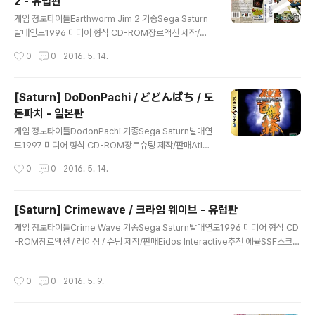
2 - 유럽판
글 내용
게임 정보타이틀Earthworm Jim 2 기종Sega Saturn
발매연도1996 미디어 형식 CD-ROM장르액션 제작/판
매Virgin Interactive Europe추천 에뮬SSF스크린샷그
작성시간
0
0
2016. 5. 14.
외정보 다운로드 (유럽판)O.S.T 다운로드 Earthworm
Jim 2 - Track 01Earthworm Jim 2 - Track 02Eart
hworm Jim 2 - Track 03Earthworm Jim 2 - Trac
[Saturn] DoDonPachi / どどんぱち / 도
k 04Earthworm Jim 2 - Track 05Earthworm Jim
돈파치 - 일본판
2 - Track 06Earthworm Jim 2 - Track 07Earthw
글 내용
orm Jim 2 - Track 08Earthworm Jim 2 - Track 0
게임 정보타이틀DodonPachi 기종Sega Saturn발매연
9Earthworm Jim 2 - Track 10Eart..
도1997 미디어 형식 CD-ROM장르슈팅 제작/판매Atlus
추천 에뮬SSF스크린샷그외정보 다운로드 (일본판)메뉴
작성시간
0
0
2016. 5. 14.
얼 커버 다운 로드 Total 37 Files 기타 메가
클라우드에서 다운로드 DoDonPachi (1997)(Atlus)(J
P).rar
[Saturn] Crimewave / 크라임 웨이브 - 유럽판
글 내용
게임 정보타이틀Crime Wave 기종Sega Saturn발매연도1996 미디어 형식 CD
-ROM장르액션 / 레이싱 / 슈팅 제작/판매Eidos Interactive추천 에뮬SSF스크린
샷그외정보 다운로드 (유럽판)메뉴얼 커버 다운 로드 Total 5 Files 기타 메가
클라우드에서 다운로드 Crimewave (1996)(Eidos Interactive)(EU).rar
작성시간
0
0
2016. 5. 9.