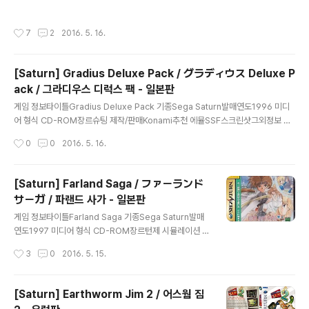
oles Atari - Jaguar ColecoVision GCE - Vectrex NEC - PC-Engine / Tu
rboGraFX 16 NEC - PCE-CD / PC-FX Nintendo - Famicom Nintendo -
작성시간
7
2
2016. 5. 16.
Famicom Disk System Nintendo - Super Famicom Nintendo - Super F
amicom No-Intro Nintendo - Virtual Boy Panasonic - 3Do Alive SEGA
- Dreamcast SEGA - Master System / Mark - III SE..
[Saturn] Gradius Deluxe Pack / グラディウス Deluxe P
ack / 그라디우스 디럭스 팩 - 일본판
글 내용
게임 정보타이틀Gradius Deluxe Pack 기종Sega Saturn발매연도1996 미디
어 형식 CD-ROM장르슈팅 제작/판매Konami추천 에뮬SSF스크린샷그외정보 다
운로드 (일본판)메뉴얼 커버 다운 로드 Total 26 Files 기타 메가 클라우드에
작성시간
0
0
2016. 5. 16.
서 다운로드 Gradius Deluxe Pack (1996)(Konami Digital Entertainment)
(JP).rar
[Saturn] Farland Saga / ファーランド
サーガ / 파랜드 사가 - 일본판
글 내용
게임 정보타이틀Farland Saga 기종Sega Saturn발매
연도1997 미디어 형식 CD-ROM장르턴제 시뮬레이션 제
작/판매Technical Group Laboratory추천 에뮬SSF
작성시간
3
0
2016. 5. 15.
스크린샷그외정보 다운로드 (일본판)메뉴얼 커버
다운 로드 Total 13 Files 기타 메가 클라우드에서 다
운로드 Farland Saga (1997)(Technical Group Lab
[Saturn] Earthworm Jim 2 / 어스웜 짐
oratory)(JP).rar