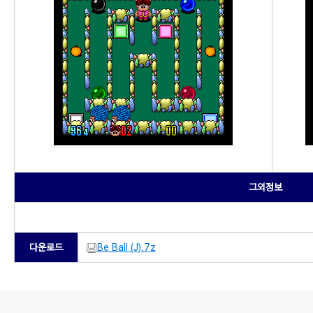
그외정보
다운로드
Be Ball (J).7z