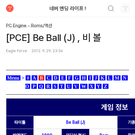
검색하기
네버 엔딩 라이프 !
티스토리
PC Engine - Roms/액션
[PCE] Be Ball (J) , 비 볼
Eagle Force
2012. 9. 29. 23:36
Menu
>
#
A
B
C
D
E
F
G
H
I
J
K
L
M
N
O
P
Q
R
S
T
U
V
W
X
Y
Z
게임 정보
타이틀
Be Ball (J)
기종