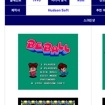
발매연도
1990
미디어 형식
Rom
장르
제작사
Hudson Soft
추천 
스크린샷