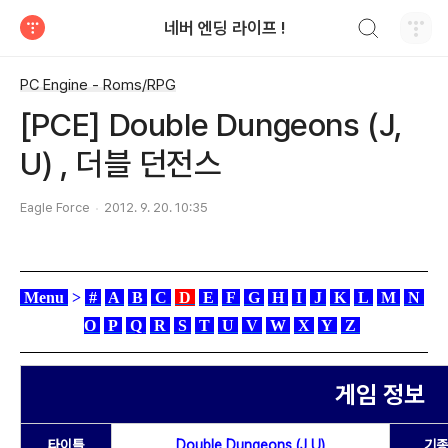
검색하기
네버 엔딩 라이프 !
티스토리
PC Engine - Roms/RPG
[PCE] Double Dungeons (J,
U) , 더블 던전스
Eagle Force
2012. 9. 20. 10:35
Menu
>
#
A
B
C
D
E
F
G
H
I
J
K
L
M
N
O
P
Q
R
S
T
U
V
W
X
Y
Z
게임 정보
타이틀
Double Dungeons (J,U)
기종