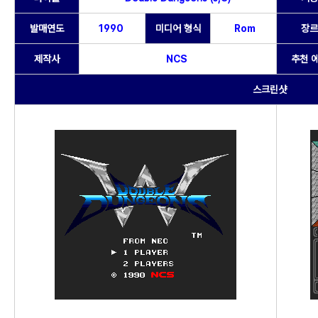
발매연도
1990
미디어 형식
Rom
장르
제작사
NCS
추천 
스크린샷