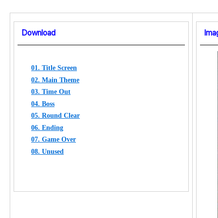
Download
Ima
01. Title Screen
02. Main Theme
03. Time Out
04. Boss
05. Round Clear
06. Ending
07. Game Over
08. Unused