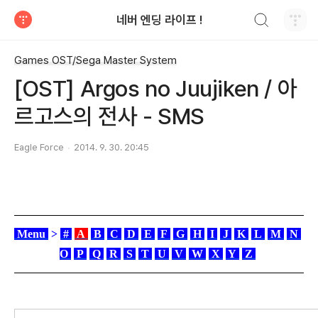
검색하기
네버 엔딩 라이프 !
티스토리
Games OST/Sega Master System
[OST] Argos no Juujiken / 아
르고스의 전사 - SMS
Eagle Force
2014. 9. 30. 20:45
Menu
>
#
A
B
C
D
E
F
G
H
I
J
K
L
M
N
O
P
Q
R
S
T
U
V
W
X
Y
Z