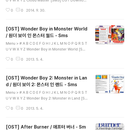
U V W X Y Z Cloud Master [SMS] OST Download
01. Round Start 02. Mt Gogyo 03. The Koh River
0
0
2014. 9. 30.
04. The Great Wall 05. Mt Tai 06. The Buddha's
Heaven 07. Shop 08. Boss 09. Ending 10. Game
Over Image Menu > # A B C D E F G H I J K L M N
[OST] Wonder Boy in Monster World
O P Q R S T U V W X Y Z 본 오디오 파일은 웹서핑을
통하여 수집 하여 배포 합니다. 본 파일에 저작권을 소유하
/ 원더 보이 인 몬스터 월드 - Sms
글 내용
고 계신분은 eagleforces@daum.net 으로연락 주시면
Menu > # A B C D E F G H I J K L M N O P Q R S T
메일 확인후 즉각 ..
U V W X Y Z Wonder Boy in Monster World [Sm
s] OST Download 01. Title Screen 02. Home Sta
0
0
2013. 5. 4.
ge 03. Beach Stage 04. Alsedo the Fairy Village
05. Castle in Cave Stage 06. Passageway in tre
e Stage 07. Begoni the Dragon Village 08. Jungl
[OST] Wonder Boy 2: Monster in Lan
e Stage 09. Aztec Village 10. Desert Stage 11. D
esert after Egypt Stage 12. Snow fields and und
d / 원더 보이 2: 몬스터 인 랜드 - Sms
글 내용
er sea stages 13. Inside ..
Menu > # A B C D E F G H I J K L M N O P Q R S T
U V W X Y Z Wonder Boy 2: Monster in Land [Sm
s] OST Download 01. Main Theme 02. Boss 03.
0
0
2013. 5. 4.
Town 04. Shop 05. Cave & Castle 06. Flute 07. L
abyrinth of No End 08. So Long 09. Round Clear
10. Death Image [SMS] Wonder Boy 2: Monster i
[OST] After Burner / 애프터 버너 - Sm
n Land / 원더 보이 2: 몬스터 인 랜드 - 게임 다운로드 페