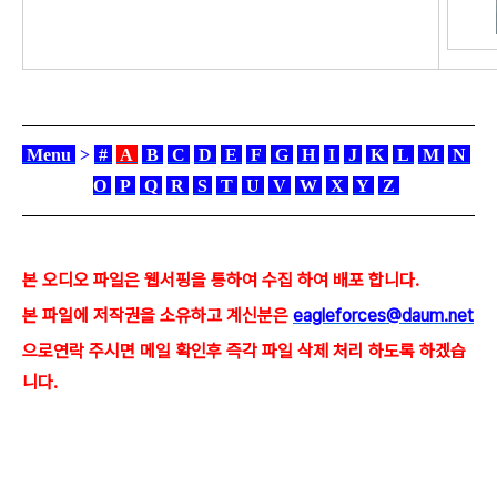
Menu
>
#
A
B
C
D
E
F
G
H
I
J
K
L
M
N
O
P
Q
R
S
T
U
V
W
X
Y
Z
본 오디오 파일은 웹서핑을 통하여 수집 하여 배포 합니다.
본 파일에 저작권을 소유하고 계신분은
eagleforces@daum.net
으로
연락 주시면
메일 확인후 즉각 파일 삭제 처리 하도록 하겠습
니다.