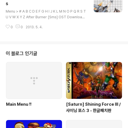
이지 Menu > # A B C D E F G H I J K L M N O P Q R
s
글 내용
S T U V W X Y Z 본 오디오 파일은 웹서핑을 통하여 ..
Menu > # A B C D E F G H I J K L M N O P Q R S T
U V W X Y Z After Burner [Sms] OST Download
01. Maximum Power 02. Get Ready 03. Final Tak
0
0
2013. 5. 4.
e Off 04. After Burner 05. Super Stripe 06. Red
Out 07. City 202 Image [SMS] After Burner / 애프
터 버너 - 게임 다운로드 페이지 Menu > # A B C D E F
G H I J K L M N O P Q R S T U V W X Y Z 본 오디오
파일은 웹서핑을 통하여 수집 하여 배포 합니다. 본 파일에
이 블로그 인기글
저작권을 소유하고 계신분은 eagleforces@daum.net
으로연락 주시면 메일..
Main Menu !!
[Saturn] Shining Force III /
샤이닝 포스 3 - 한글패치판