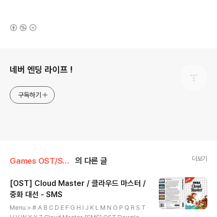
(새창열림)
로그 정보
네버 엔딩 라이프 !
구독하기
더보기
Games OST/Sega Master System
의 다른 글
[OST] Cloud Master / 클라우드 마스터 /
중화 대선 - SMS
글 내용
Menu > # A B C D E F G H I J K L M N O P Q R S T