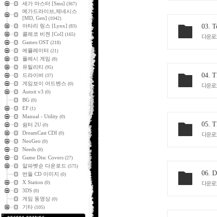
세가 마스터 [Sms]
(367)
메가드라이브,제네시스
[MD, Gen]
(1042)
아타리 링스 [Lynx]
03. T
(83)
콜레코 비젼 [Col]
(165)
다운로
Games OST
(218)
에뮬레이터
(21)
플레시 게임
(8)
유틸리티
(95)
04. T
드라이버
(37)
게임보이 어드벤스
(0)
다운로
Autoit v3
(0)
BG
(0)
EF
(1)
Manual - Utility
(0)
05. T
쉼터 2U
(0)
DreamCast CDI
(0)
다운로
NeoGeo
(0)
Needs
(0)
Game Disc Covers
(27)
알파벳순 다운로드
(575)
06. D
번들 CD 이미지
(0)
X Station
(0)
다운로
3DS
(0)
게임 동영상
(0)
기타
(105)