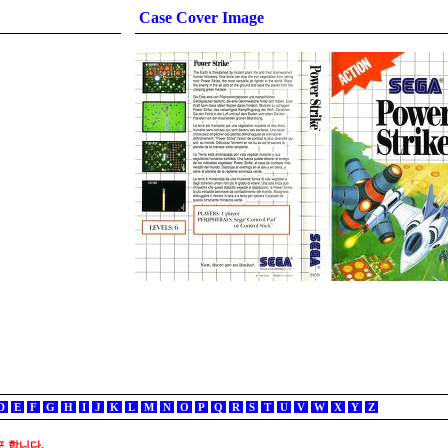
Case Cover Image
D
E
F
G
H
I
J
K
L
M
N
O
P
Q
R
S
T
U
V
W
X
Y
Z
포 합니다.