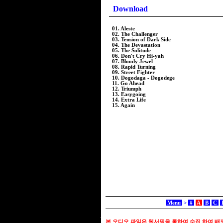
Download
01. Aleste
02. The Challenger
03. Tension of Dark Side
04. The Devastation
05. The Solitude
06. Don't Cry Hi-yah
07. Bloody Jewel
08. Rapid Turning
09. Street Fighter
10. Dogodaga - Dogodege
11. Go Ahead
12. Triumph
13. Easygoing
14. Extra Life
15. Again
Menu
>
#
A
B
C
본 오디오 파일은 웹서핑을 통하여 수집 하여 배