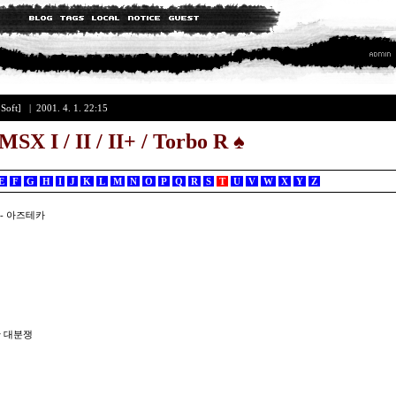
oft]
| 2001. 4. 1. 22:15
SX I / II / II+ / Torbo R
♠
E
F
G
H
I
J
K
L
M
N
O
P
Q
R
S
T
U
V
W
X
Y
Z
신전 - 아즈테카
래비안 대분쟁