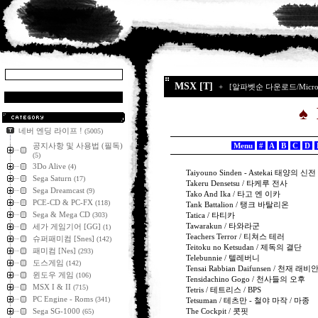
MSX [T]
+
[알파벳순 다운로드/MicroS
♠
M
네버 엔딩 라이프 !
(5005)
공지사항 및 사용법 (필독)
Menu
#
A
B
C
D
(5)
3Do Alive
(4)
Taiyouno Sinden - Astekai 태양의 
Sega Saturn
(17)
Takeru Densetsu / 타케루 전사
Sega Dreamcast
(9)
Tako And Ika / 타고 엔 이카
PCE-CD & PC-FX
(118)
Tank Battalion / 탱크 바탈리온
Sega & Mega CD
(303)
Tatica / 타티카
Tawarakun / 타와라군
세가 게임기어 [GG]
(1)
Teachers Terror / 티쳐스 테러
슈퍼패미컴 [Snes]
(142)
Teitoku no Ketsudan / 제독의 결단
패미컴 [Nes]
(293)
Telebunnie / 텔레버니
도스게임
(142)
Tensai Rabbian Daifunsen / 천재 
윈도우 게임
(106)
Tensidachino Gogo / 천사들의 오후
MSX I & II
(715)
Tetris / 테트리스 / BPS
PC Engine - Roms
(341)
Tetsuman / 테츠만 - 철야 마작 / 마종
Sega SG-1000
The Cockpit / 콧핏
(65)