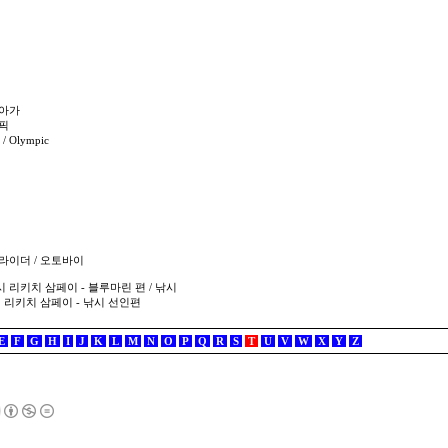
드루아가
림픽
/ Olympic
릭스 라이더 / 오토바이
en / 낚시 리키치 삼페이 - 블루마린 편 / 낚시
n / 낚시 리키치 삼페이 - 낚시 선인편
E
F
G
H
I
J
K
L
M
N
O
P
Q
R
S
T
U
V
W
X
Y
Z