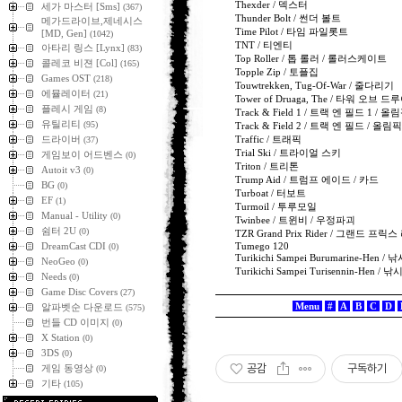
Thexder / 덱스터
세가 마스터 [Sms]
(367)
Thunder Bolt / 썬더 볼트
메가드라이브,제네시스
Time Pilot / 타임 파일롯트
[MD, Gen]
(1042)
TNT / 티엔티
아타리 링스 [Lynx]
(83)
Top Roller / 톱 롤러 / 롤러스케이트
콜레코 비젼 [Col]
(165)
Topple Zip / 토플집
Games OST
(218)
Touwtrekken, Tug-Of-War / 줄다리기
에뮬레이터
(21)
Tower of Druaga, The / 타워 오브 
플레시 게임
(8)
Track & Field 1 / 트랙 엔 필드 1 / 올
유틸리티
(95)
Track & Field 2 / 트랙 엔 필드 / 올림픽 
드라이버
Traffic / 트래픽
(37)
Trial Ski / 트라이얼 스키
게임보이 어드벤스
(0)
Triton / 트리톤
Autoit v3
(0)
Trump Aid / 트럼프 에이드 / 카드
BG
(0)
Turboat / 터보트
EF
(1)
Turmoil / 투루모일
Manual - Utility
(0)
Twinbee / 트윈비 / 우정파괴
쉼터 2U
(0)
TZR Grand Prix Rider / 그랜드 프
DreamCast CDI
Tumego 120
(0)
Turikichi Sampei Burumarine-H
NeoGeo
(0)
Turikichi Sampei Turisennin-He
Needs
(0)
Game Disc Covers
(27)
Menu
#
A
B
C
D
알파벳순 다운로드
(575)
번들 CD 이미지
(0)
X Station
(0)
3DS
(0)
공감
구독하기
게임 동영상
(0)
기타
(105)