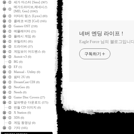
세가 마스터 [Sms]
(367)
메가드라이브,제네시스
[MD, Gen]
(1042)
아타리 링스 [Lynx]
(83)
콜레코 비젼 [Col]
(165)
Games OST
(218)
에뮬레이터
(21)
네버 엔딩 라이프 !
플레시 게임
(8)
유틸리티
Eagle Force 님의 블로그입니다
(95)
드라이버
(37)
게임보이 어드벤스
(0)
구독하기
Autoit v3
(0)
BG
(0)
EF
(1)
Manual - Utility
(0)
쉼터 2U
(0)
DreamCast CDI
(0)
NeoGeo
(0)
Needs
(0)
Game Disc Covers
(27)
알파벳순 다운로드
(575)
번들 CD 이미지
(0)
X Station
(0)
3DS
(0)
게임 동영상
(0)
기타
(105)