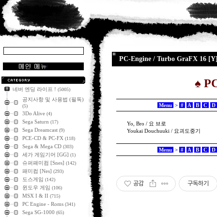
PC-Engine / Turbo GraFX 16 [Y
♠
PC
네버 엔딩 라이프 !
(5005)
공지사항 및 사용법 (필독)
Menu
>
#
A
B
C
D
(5)
3Do Alive
(4)
Sega Saturn
(17)
Yo, Bro / 요 브로
Sega Dreamcast
(9)
Youkai Douchuuki / 요괴도중기
PCE-CD & PC-FX
(118)
Sega & Mega CD
(303)
Menu
>
#
A
B
C
D
세가 게임기어 [GG]
(1)
슈퍼패미컴 [Snes]
(142)
패미컴 [Nes]
(293)
도스게임
(142)
공감
구독하기
윈도우 게임
(106)
MSX I & II
(715)
PC Engine - Roms
(341)
Sega SG-1000
(65)