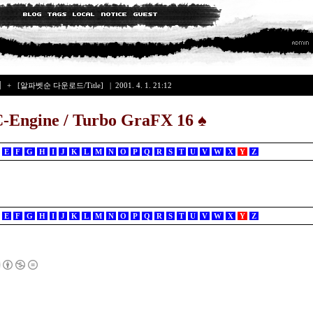
]
+
[알파벳순 다운로드/Title]
| 2001. 4. 1. 21:12
-Engine / Turbo GraFX 16
♠
E
F
G
H
I
J
K
L
M
N
O
P
Q
R
S
T
U
V
W
X
Y
Z
E
F
G
H
I
J
K
L
M
N
O
P
Q
R
S
T
U
V
W
X
Y
Z