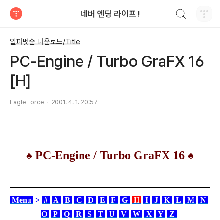
검색하기
네버 엔딩 라이프 !
티스토리
알파벳순 다운로드/Title
PC-Engine / Turbo GraFX 16
[H]
Eagle Force
2001. 4. 1. 20:57
♠
PC-Engine / Turbo GraFX 16
♠
Menu
>
#
A
B
C
D
E
F
G
H
I
J
K
L
M
N
O
P
Q
R
S
T
U
V
W
X
Y
Z