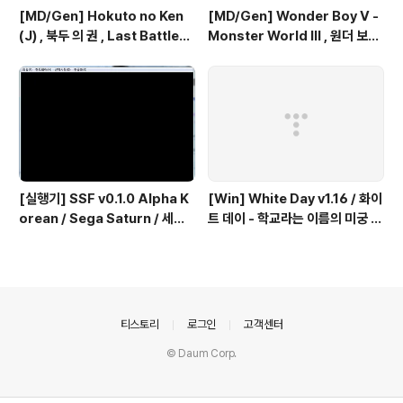
[MD/Gen] Hokuto no Ken
[MD/Gen] Wonder Boy V -
(J) , 북두 의 권 , Last Battle
Monster World III , 원더 보이
(UE) , 라스트 배틀
5 - 몬스터 월드 III
[실행기] SSF v0.1.0 Alpha K
[Win] White Day v1.16 / 화이
orean / Sega Saturn / 세가
트 데이 - 학교라는 이름의 미궁 -
세턴 한글판
국산 소프트
의안내
티스토리
로그인
고객센터
© Daum Corp.