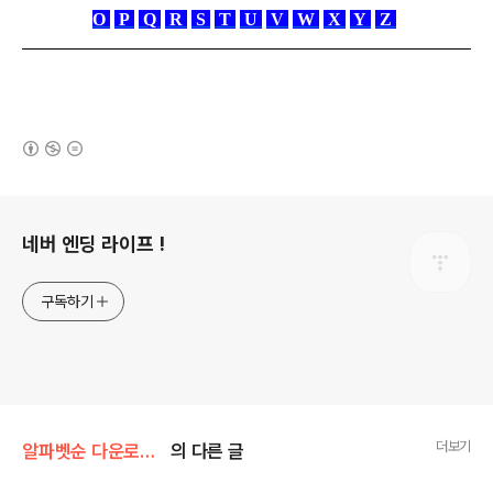
O
P
Q
R
S
T
U
V
W
X
Y
Z
(새창열림)
로그 정보
네버 엔딩 라이프 !
구독하기
더보기
알파벳순 다운로드/Title
의 다른 글