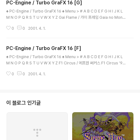
PC-Engine / Turbo GraFX 16 [G]
글 내용
♠ PC-Engine / Turbo GraFX 16 ♠ Menu > # A B C D E F G H I J K L
M N O P Q R S T U V W X Y Z Gai Flame / 가이 프레임 Gaia no Mons
hou / 가이아의 문장 Galaga '88 / 갤러그 '88 Galaga '90 / 갤러그 '90 G
0
0
2001. 4. 1.
anbare Golf Boys / 간바레 골프 보이즈 / 힘내라 골프 보이즈 Gekisha Bo
y / 격사 보이 / 포토 보이 / 포토 그래프 보이 Genji Tsuushin Agedama /
겐지 통신 아게다마 Genpei Toumaden - Kan no Ni / 원평토마전 - 권노
PC-Engine / Turbo GraFX 16 [F]
이 / 사무라이 고스트 Genpei Toumaden / 원평토마전 Ghost Manor / 고
글 내용
스트 매너 G..
♠ PC-Engine / Turbo GraFX 16 ♠ Menu > # A B C D E F G H I J K L
M N O P Q R S T U V W X Y Z F1 Circus / 에프원 써커스 F1 Circus '91
- World Championship / 에프원 써커스 - 월드 챔피언십 F1 Circus '92 -
0
0
2001. 4. 1.
The Speed of Sound / 에프원 써커스 - 스피드 오브 사운드 F-1 Dream /
에프원 드림 F-1 Pilot - You're King of Kings F1 Triple Battle / 에프원
트리플 배틀 / F1 레이싱 Falcon / 팔콘 Fantasy Zone / 판타지 존 Fighting
Run / 파이팅 런 Final Blaster / 파이날 블라스터 Fin..
이 블로그 인기글