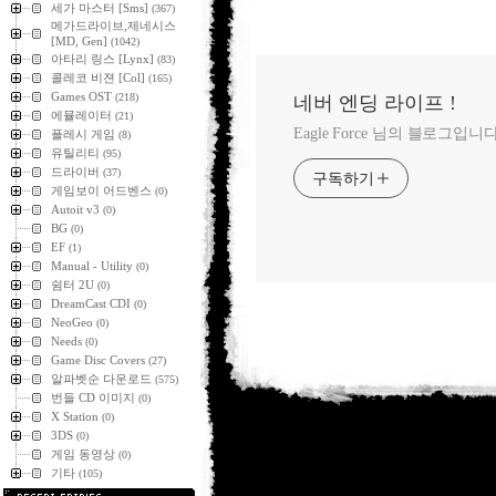
세가 마스터 [Sms]
(367)
메가드라이브,제네시스
[MD, Gen]
(1042)
아타리 링스 [Lynx]
(83)
콜레코 비젼 [Col]
(165)
Games OST
(218)
네버 엔딩 라이프 !
에뮬레이터
(21)
Eagle Force 님의 블로그입니다
플레시 게임
(8)
유틸리티
(95)
드라이버
(37)
구독하기
게임보이 어드벤스
(0)
Autoit v3
(0)
BG
(0)
EF
(1)
Manual - Utility
(0)
쉼터 2U
(0)
DreamCast CDI
(0)
NeoGeo
(0)
Needs
(0)
Game Disc Covers
(27)
알파벳순 다운로드
(575)
번들 CD 이미지
(0)
X Station
(0)
3DS
(0)
게임 동영상
(0)
기타
(105)