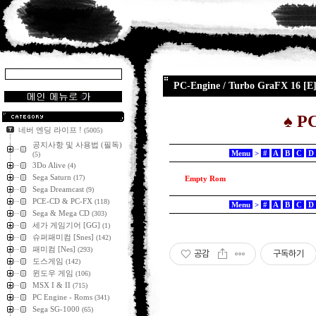
PC-Engine / Turbo GraFX 16 [E
♠
PC
네버 엔딩 라이프 !
(5005)
공지사항 및 사용법 (필독)
Menu
>
#
A
B
C
D
(5)
3Do Alive
(4)
Sega Saturn
(17)
Empty Rom
Sega Dreamcast
(9)
PCE-CD & PC-FX
(118)
Menu
>
#
A
B
C
D
Sega & Mega CD
(303)
세가 게임기어 [GG]
(1)
슈퍼패미컴 [Snes]
(142)
패미컴 [Nes]
(293)
공감
구독하기
도스게임
(142)
윈도우 게임
(106)
MSX I & II
(715)
PC Engine - Roms
(341)
Sega SG-1000
(65)