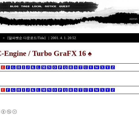
]
+
[알파벳순 다운로드/Title]
| 2001. 4. 1. 20:52
-Engine / Turbo GraFX 16
♠
E
F
G
H
I
J
K
L
M
N
O
P
Q
R
S
T
U
V
W
X
Y
Z
E
F
G
H
I
J
K
L
M
N
O
P
Q
R
S
T
U
V
W
X
Y
Z