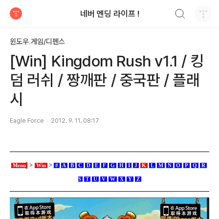
검색하기
네버 엔딩 라이프 !
티스토리
윈도우 게임/디펜스
[Win] Kingdom Rush v1.1 / 킹
덤 러쉬 / 짱깨판 / 중국판 / 플래
시
Eagle Force
2012. 9. 11. 08:17
>
>
Menu
Win
#
A
B
C
D
E
F
G
H
I
J
K
L
M
N
O
P
Q
R
S
T
U
V
W
X
Y
Z