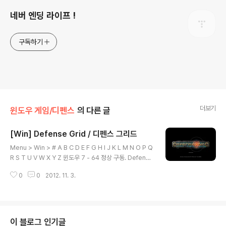
네버 엔딩 라이프 !
구독하기
더보기
윈도우 게임/디펜스
의 다른 글
[Win] Defense Grid / 디펜스 그리드
글 내용
Menu > Win > # A B C D E F G H I J K L M N O P Q
R S T U V W X Y Z 윈도우 7 - 64 정상 구동. Defense
Grid: The Awakening - You Monster DLC Defen
0
0
2012. 11. 3.
se Grid: Borderlands DLC Defense Grid: Resurg
ence Map Pack 1 Defense Grid: Resurgence Ma
p Pack 2 Defense Grid: Resurgence Map Pack
3 Defense Grid: Resurgence Map Pack 4 Defen
se Grid Accessed Content 파일 다운로드 Menu >
이 블로그 인기글