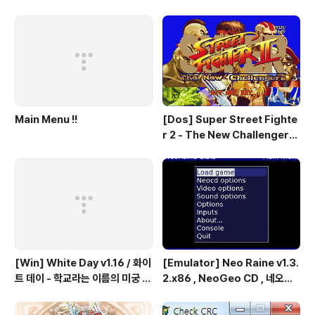
Win > # A B C D E F G H I J K L M N O P Q R S T ..
Main Menu !!
[Dos] Super Street Fighte
r 2 - The New Challengers
& Hyper Fighting / 스트리트
파이터 2 - 더 뉴 챌린져 & 하이퍼
파이팅 / 대전 액션 - 국산소프트
[Win] White Day v1.16 / 화이
[Emulator] Neo Raine v1.3.
트 데이 - 학교라는 이름의 미궁 -
2.x86 , NeoGeo CD , 네오지
국산 소프트
오 CD