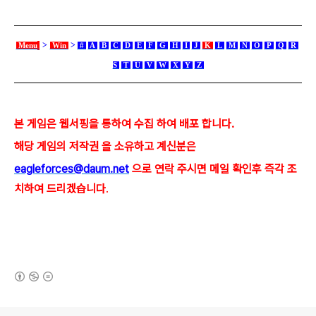
>
>
Menu
Win
#
A
B
C
D
E
F
G
H
I
J
K
L
M
N
O
P
Q
R
S
T
U
V
W
X
Y
Z
본 게임은 웹서핑을 통하여 수집 하여 배포 합니다.
해당 게임의 저작권 을 소유하고 계신분은
eagleforces@
daum.net
으로
연락 주시면 메일 확인후 즉각 조
치하여 드리겠습니다
.
(새창열림)
로그 정보