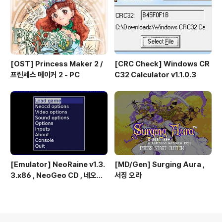
[OST] Princess Maker 2 /
[CRC Check] Windows CR
프린세스 메이커 2 - PC
C32 Calculator v1.1.0.3
[Emulator] NeoRaine v1.3.
[MD/Gen] Surging Aura ,
3.x86 , NeoGeo CD , 네오지
서징 오라
오 CD