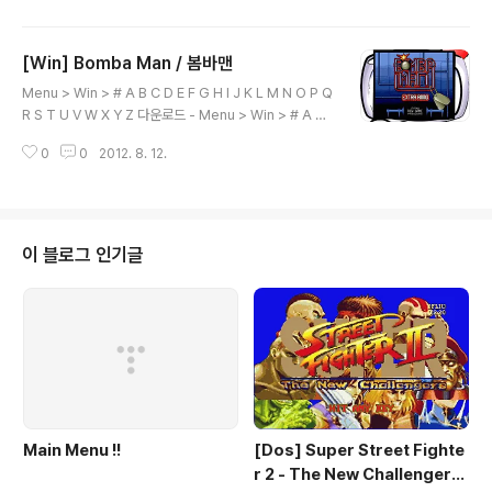
P Q R S T U V W X Y Z 본 게임은 웹서핑을 통하여 수집
하여 배포 합니다. 해당 게임의 저작권 을 소유하고 계신분
[Win] Bomba Man / 봄바맨
은 eagleforces@daum.net 으로 연락 주시면 메일 확
글 내용
인후 즉각 조치하여 드리겠습니다.
Menu > Win > # A B C D E F G H I J K L M N O P Q
R S T U V W X Y Z 다운로드 - Menu > Win > # A B
C D E F G H I J K L M N O P Q R S T U V W X Y Z
0
0
2012. 8. 12.
본 게임은 웹서핑을 통하여 수집 하여 배포 합니다. 해당 게
임의 저작권 을 소유하고 계신분은 eagleforces@dau
m.net 으로 연락 주시면 메일 확인후 즉각 조치하여 드리
겠습니다.
이 블로그 인기글
Main Menu !!
[Dos] Super Street Fighte
r 2 - The New Challengers