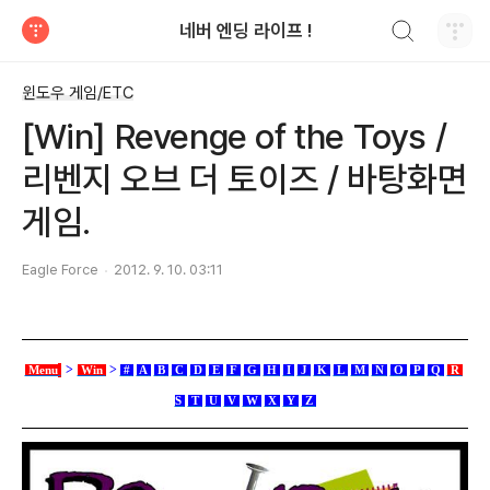
검색하기
네버 엔딩 라이프 !
티스토리
윈도우 게임/ETC
[Win] Revenge of the Toys /
리벤지 오브 더 토이즈 / 바탕화면
게임.
Eagle Force
2012. 9. 10. 03:11
>
>
Menu
Win
#
A
B
C
D
E
F
G
H
I
J
K
L
M
N
O
P
Q
R
S
T
U
V
W
X
Y
Z