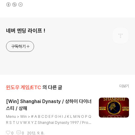
(새창열림)
로그 정보
네버 엔딩 라이프 !
구독하기
더보기
윈도우 게임/ETC
의 다른 글
[Win] Shanghai Dynasty / 상하이 다이너
스티 / 상해
글 내용
Menu > Win > # A B C D E F G H I J K L M N O P Q
R S T U V W X Y Z Shanghai Dynasty 1997 / Proz
ac / Puzzle Windows 7 - 64 bit 에서 구동 Total 4 F
0
0
2012. 9. 8.
iles Menu > Win > # A B C D E F G H I J K L M N O