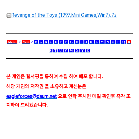
Revenge of the Toys (1997,Mini Games,Win7).7z
>
>
Menu
Win
#
A
B
C
D
E
F
G
H
I
J
K
L
M
N
O
P
Q
R
S
T
U
V
W
X
Y
Z
본 게임은 웹서핑을 통하여 수집 하여 배포 합니다.
해당 게임의 저작권 을 소유하고 계신분은
eagleforces@
daum.net
으로
연락 주시면 메일 확인후 즉각 조
치하여 드리겠습니다
.