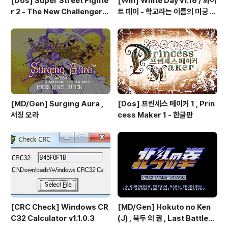
[Dos] Super Street Fighte
[Win] White Day v1.16 / 화이
r 2 - The New Challengers
트 데이 - 학교라는 이름의 미궁 -
& Hyper Fighting / 스트리트
국산 소프트
파이터 2 - 더 뉴 챌린져 & 하이퍼
파이팅 / 대전 액션 - 국산소프트
[MD/Gen] Surging Aura ,
[Dos] 프린세스 메이커 1 , Prin
서징 오라
cess Maker 1 - 한글판
[CRC Check] Windows CR
[MD/Gen] Hokuto no Ken
C32 Calculator v1.1.0.3
(J) , 북두 의 권 , Last Battle