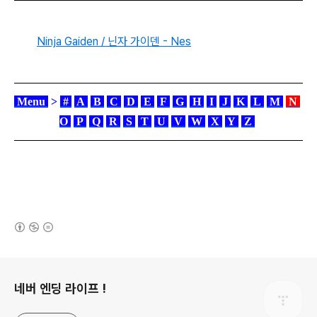
Ninja Gaiden / 닌자 가이덴 - Nes
Menu
>
#
A
B
C
D
E
F
G
H
I
J
K
L
M
N
O
P
Q
R
S
T
U
V
W
X
Y
Z
(새창열림)
로그 정보
네버 엔딩 라이프 !