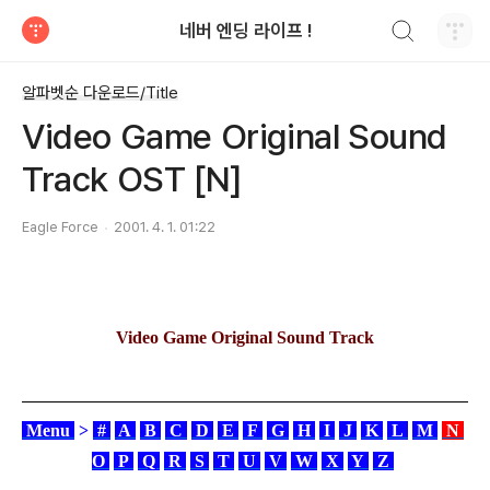
검색하기
네버 엔딩 라이프 !
티스토리
알파벳순 다운로드/Title
Video Game Original Sound
Track OST [N]
Eagle Force
2001. 4. 1. 01:22
Video Game Original Sound Track
Menu
>
#
A
B
C
D
E
F
G
H
I
J
K
L
M
N
O
P
Q
R
S
T
U
V
W
X
Y
Z