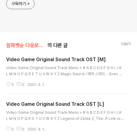
구독하기
더보기
알파벳순 다운로드/Title
의 다른 글
Video Game Original Sound Track OST [M]
글 내용
Video Game Original Sound Track Menu > # A B C D E F G H I J K
L M N O P Q R S T U V W X Y Z Magic Sword / 매직 스워드 - Snes M
egaman: The Power Battle / Rockman / 메가맨: 더 파워 배틀 / 록맨 -
0
0
2001. 4. 1.
Arcade Megaman 2: The Power Fighters / Rockman 2 / 메가맨 2:
더 파워 파이터즈 / 록맨 2 - Arcade Megaman Battle Chip Challenge /
메가맨 배틀 칩 챌린지 - Gameboy Advance Megaman Battle Networ
Video Game Original Sound Track OST [L]
k / 메가맨 배틀 네트워크 - Gameboy Advance Megaman X / Rockm..
글 내용
Video Game Original Sound Track Menu > # A B C D E F G H I J K
L M N O P Q R S T U V W X Y Z Legend of Zelda 3, The: A Link to t
he Past / 젤다의 전설 3: 과거로간 링크 / 신들의 트라이 포스- Snes Legen
0
0
2001. 4. 1.
d of Zelda, The: Majora's Mask / 젤다의 전설: 무쥬라의 가면 - Nintend
o 64 Menu > # A B C D E F G H I J K L M N O P Q R S T U V W X Y Z