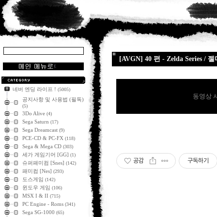
[AVGN] 40 편 - Zelda Ser
네버 엔딩 라이프 !
(5005)
동영상 
공지사항 및 사용법 (필독)
(5)
3Do Alive
(4)
Sega Saturn
(17)
Sega Dreamcast
(9)
PCE-CD & PC-FX
(118)
Sega & Mega CD
(303)
세가 게임기어 [GG]
(1)
공감
구독하기
슈퍼패미컴 [Snes]
(142)
패미컴 [Nes]
(293)
도스게임
(142)
윈도우 게임
(106)
MSX I & II
(715)
PC Engine - Roms
(341)
Sega SG-1000
(65)