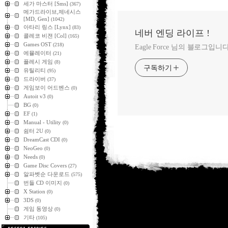
세가 마스터 [Sms]
(367)
메가드라이브,제네시스
[MD, Gen]
(1042)
아타리 링스 [Lynx]
(83)
네버 엔딩 라이프 !
콜레코 비젼 [Col]
(165)
Games OST
(218)
Eagle Force 님의 블로그입니다
에뮬레이터
(21)
플레시 게임
(8)
구독하기
유틸리티
(95)
드라이버
(37)
게임보이 어드벤스
(0)
Autoit v3
(0)
BG
(0)
EF
(1)
Manual - Utility
(0)
쉼터 2U
(0)
DreamCast CDI
(0)
NeoGeo
(0)
Needs
(0)
Game Disc Covers
(27)
알파벳순 다운로드
(575)
번들 CD 이미지
(0)
X Station
(0)
3DS
(0)
게임 동영상
(0)
기타
(105)