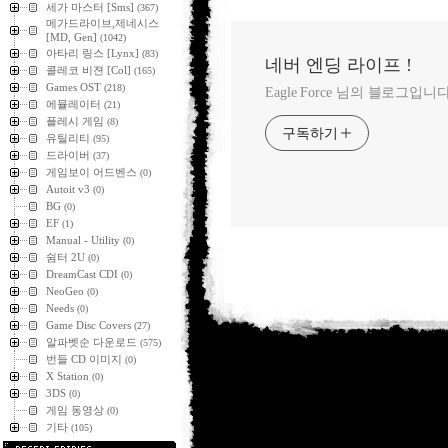
세가 마스터 [Sms]
(367)
메가드라이브,제네시스
[MD, Gen]
(1042)
아타리 링스 [Lynx]
(83)
네버 엔딩 라이프 !
콜레코 비젼 [Col]
(165)
Games OST
(218)
Eagle Force 님의 블로그입니다
에뮬레이터
(21)
플레시 게임
(8)
구독하기
유틸리티
(95)
드라이버
(37)
게임보이 어드벤스
(0)
Autoit v3
(0)
BG
(0)
EF
(1)
Manual - Utility
(0)
쉼터 2U
(0)
DreamCast CDI
(0)
NeoGeo
(0)
Needs
(0)
Game Disc Covers
(27)
알파벳순 다운로드
(575)
번들 CD 이미지
(0)
X Station
(0)
3DS
(0)
게임 동영상
(0)
기타
(105)