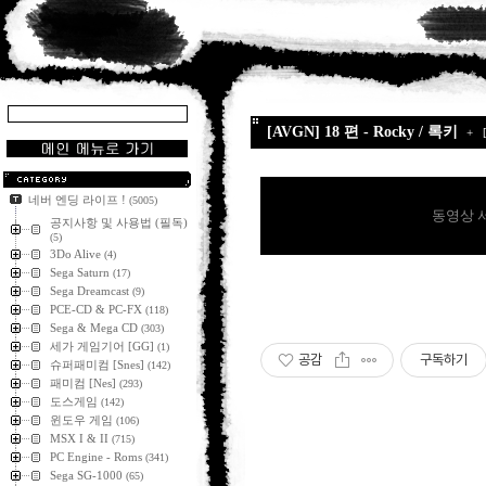
[AVGN] 18 편 - Rocky / 록키
+
네버 엔딩 라이프 !
(5005)
동영상 
공지사항 및 사용법 (필독)
(5)
3Do Alive
(4)
Sega Saturn
(17)
Sega Dreamcast
(9)
PCE-CD & PC-FX
(118)
Sega & Mega CD
(303)
세가 게임기어 [GG]
(1)
공감
구독하기
슈퍼패미컴 [Snes]
(142)
패미컴 [Nes]
(293)
도스게임
(142)
윈도우 게임
(106)
MSX I & II
(715)
PC Engine - Roms
(341)
Sega SG-1000
(65)