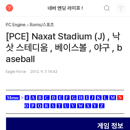
검색하기
네버 엔딩 라이프 !
티스토리
PC Engine - Roms/스포츠
[PCE] Naxat Stadium (J) , 낙
삿 스테디움 , 베이스볼 , 야구 , b
aseball
Eagle Force
2012. 9. 7. 14:42
Menu
>
#
A
B
C
D
E
F
G
H
I
J
K
L
M
N
O
P
Q
R
S
T
U
V
W
X
Y
Z
게임 정보