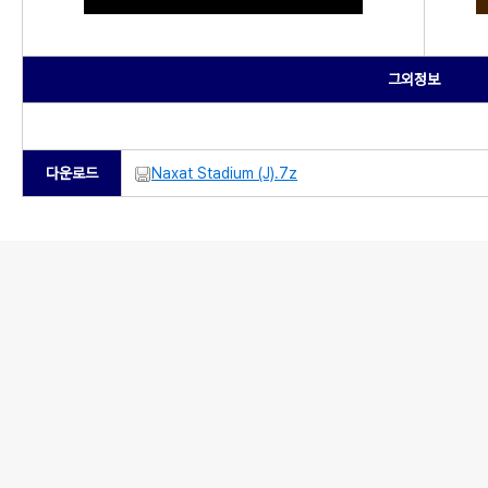
그외정보
다운로드
Naxat Stadium (J).7z