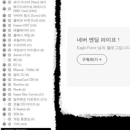
세가 마스터 [Sms]
(367)
메가드라이브,제네시스
[MD, Gen]
(1042)
아타리 링스 [Lynx]
(83)
콜레코 비젼 [Col]
(165)
Games OST
(218)
에뮬레이터
(21)
플레시 게임
(8)
네버 엔딩 라이프 !
유틸리티
(95)
드라이버
(37)
Eagle Force 님의 블로그입니다
게임보이 어드벤스
(0)
Autoit v3
(0)
구독하기
BG
(0)
EF
(1)
Manual - Utility
(0)
쉼터 2U
(0)
DreamCast CDI
(0)
NeoGeo
(0)
Needs
(0)
Game Disc Covers
(27)
알파벳순 다운로드
(575)
번들 CD 이미지
(0)
X Station
(0)
3DS
(0)
게임 동영상
(0)
기타
(105)