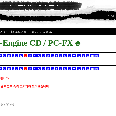
알파벳순 다운로드/Nec]
| 2001. 1. 1. 16:22
-Engine CD / PC-FX
♣
F
G
H
I
J
K
L
M
N
O
P
Q
R
S
T
U
V
W
X
Y
Z
Home
F
G
H
I
J
K
L
M
N
O
P
Q
R
S
T
U
V
W
X
Y
Z
Home
 합니다.
메일 확인후 즉각 조치하여 드리겠습니다
.