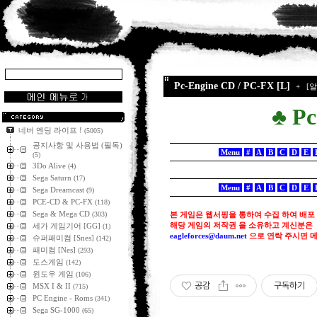
Pc-Engine CD / PC-FX [L]
+
[
♣ Pc
네버 엔딩 라이프 !
(5005)
공지사항 및 사용법 (필독)
Menu
#
A
B
C
D
E
(5)
3Do Alive
(4)
Sega Saturn
(17)
Menu
#
A
B
C
D
E
Sega Dreamcast
(9)
PCE-CD & PC-FX
(118)
Sega & Mega CD
(303)
본 게임은 웹서핑을 통하여 수집 하여 배포
해당 게임의 저작권 을 소유하고 계신분은
세가 게임기어 [GG]
(1)
eagleforces@
daum.net
으로
연락 주시면 
슈퍼패미컴 [Snes]
(142)
패미컴 [Nes]
(293)
도스게임
(142)
윈도우 게임
(106)
공감
구독하기
MSX I & II
(715)
PC Engine - Roms
(341)
Sega SG-1000
(65)