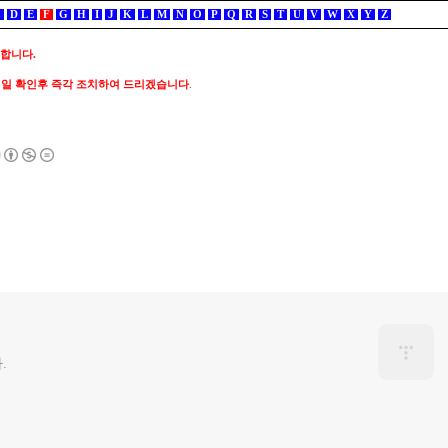
C
D
E
F
G
H
I
J
K
L
M
N
O
P
Q
R
S
T
U
V
W
X
Y
Z
 합니다.
메일 확인후 즉각 조치하여 드리겠습니다
.
.