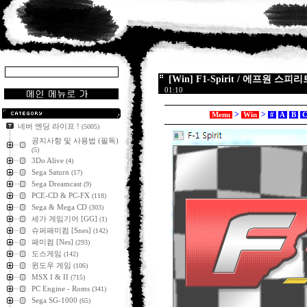
[Win] F1-Spirit / 에프원 스피리트
01:10
>
>
Menu
Win
#
A
B
네버 엔딩 라이프 !
(5005)
공지사항 및 사용법 (필독)
(5)
3Do Alive
(4)
Sega Saturn
(17)
Sega Dreamcast
(9)
PCE-CD & PC-FX
(118)
Sega & Mega CD
(303)
세가 게임기어 [GG]
(1)
슈퍼패미컴 [Snes]
(142)
패미컴 [Nes]
(293)
도스게임
(142)
윈도우 게임
(106)
MSX I & II
(715)
PC Engine - Roms
(341)
Sega SG-1000
(65)