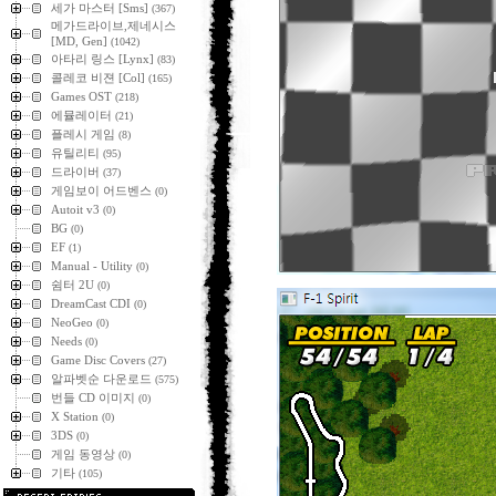
세가 마스터 [Sms]
(367)
메가드라이브,제네시스
[MD, Gen]
(1042)
아타리 링스 [Lynx]
(83)
콜레코 비젼 [Col]
(165)
Games OST
(218)
에뮬레이터
(21)
플레시 게임
(8)
유틸리티
(95)
드라이버
(37)
게임보이 어드벤스
(0)
Autoit v3
(0)
BG
(0)
EF
(1)
Manual - Utility
(0)
쉼터 2U
(0)
DreamCast CDI
(0)
NeoGeo
(0)
Needs
(0)
Game Disc Covers
(27)
알파벳순 다운로드
(575)
번들 CD 이미지
(0)
X Station
(0)
3DS
(0)
게임 동영상
(0)
기타
(105)