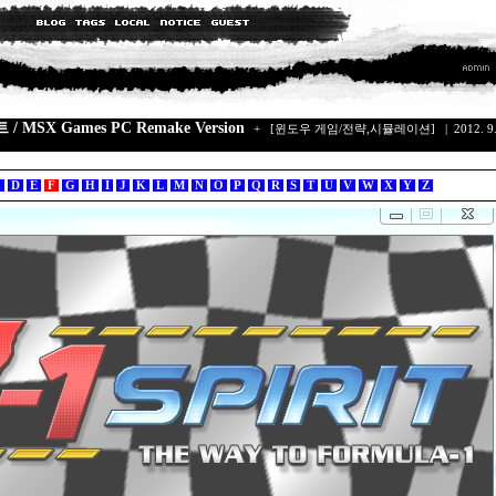
 / MSX Games PC Remake Version
+
[윈도우 게임/전략,시뮬레이션]
| 2012. 9.
C
D
E
F
G
H
I
J
K
L
M
N
O
P
Q
R
S
T
U
V
W
X
Y
Z