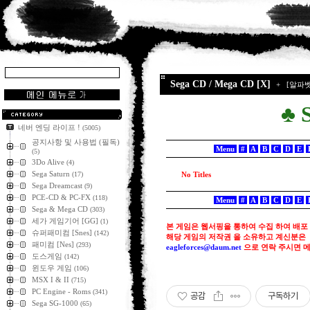
Sega CD / Mega CD [X]
+
[알파벳
♣ 
네버 엔딩 라이프 !
(5005)
공지사항 및 사용법 (필독)
Menu
#
A
B
C
D
E
(5)
3Do Alive
(4)
Sega Saturn
(17)
No Titles
Sega Dreamcast
(9)
PCE-CD & PC-FX
(118)
Menu
#
A
B
C
D
E
Sega & Mega CD
(303)
세가 게임기어 [GG]
(1)
본 게임은 웹서핑을 통하여 수집 하여 배포
슈퍼패미컴 [Snes]
(142)
해당 게임의 저작권 을 소유하고 계신분은
패미컴 [Nes]
(293)
eagleforces@
daum.net
으로
연락 주시면 
도스게임
(142)
윈도우 게임
(106)
MSX I & II
(715)
PC Engine - Roms
(341)
공감
구독하기
Sega SG-1000
(65)