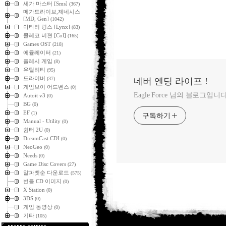
세가 마스터 [Sms]
(367)
메가드라이브,제네시스
[MD, Gen]
(1042)
아타리 링스 [Lynx]
(83)
콜레코 비젼 [Col]
(165)
Games OST
(218)
에뮬레이터
(21)
플레시 게임
(8)
유틸리티
(95)
드라이버
(37)
네버 엔딩 라이프 !
게임보이 어드벤스
(0)
Eagle Force 님의 블로그입니다
Autoit v3
(0)
BG
(0)
EF
(1)
구독하기
Manual - Utility
(0)
쉼터 2U
(0)
DreamCast CDI
(0)
NeoGeo
(0)
Needs
(0)
Game Disc Covers
(27)
알파벳순 다운로드
(575)
번들 CD 이미지
(0)
X Station
(0)
3DS
(0)
게임 동영상
(0)
기타
(105)