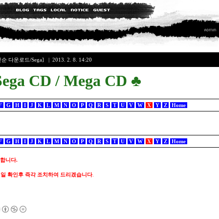
순 다운로드/Sega]
| 2013. 2. 8. 14:20
Sega CD / Mega CD
♣
F
G
H
I
J
K
L
M
N
O
P
Q
R
S
T
U
V
W
X
Y
Z
Home
F
G
H
I
J
K
L
M
N
O
P
Q
R
S
T
U
V
W
X
Y
Z
Home
 합니다.
메일 확인후 즉각 조치하여 드리겠습니다
.