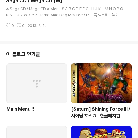
Sega CD / Mega CD [M]
이트 트랩 (언센서) - 북미판 Night Trap (Censored) / 나이트 트랩 (센서) -
글 내용
..
♣ Sega CD / Mega CD ♣ Menu # A B C D E F G H I J K L M N O P Q
R S T U V W X Y Z Home Mad Dog McCree / 매드 독 맥크리 - 북미판
Mad Dog McCree II - The Lost Gold / 매드 독 맥크리 2 - 더 로스트 골
0
0
2013. 2. 8.
드 - 북미판 Make My Video - INXS - 북미판 Make My Video - Kris Kr
oss / 메이크 마이 비디오 - 크리스 크로스 - 북미판 Make My Video - Mar
ky Mark & The Funky Bunch , 메이크 마이 비디오 - 마키 마크 엔 더 펑키
번치 - 북미판 Mansion of Hidden Souls / 맨션 오브 히든 소울 - 북미판 M
ary Sh..
이 블로그 인기글
Main Menu !!
[Saturn] Shining Force III /
샤이닝 포스 3 - 한글패치판