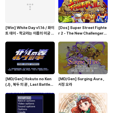
[Win] White Day v1.16 / 화이
[Dos] Super Street Fighte
트 데이 - 학교라는 이름의 미궁 -
r 2 - The New Challengers
국산 소프트
& Hyper Fighting / 스트리트
파이터 2 - 더 뉴 챌린져 & 하이퍼
파이팅 / 대전 액션 - 국산소프트
[MD/Gen] Hokuto no Ken
[MD/Gen] Surging Aura ,
(J) , 북두 의 권 , Last Battle
서징 오라
(UE) , 라스트 배틀