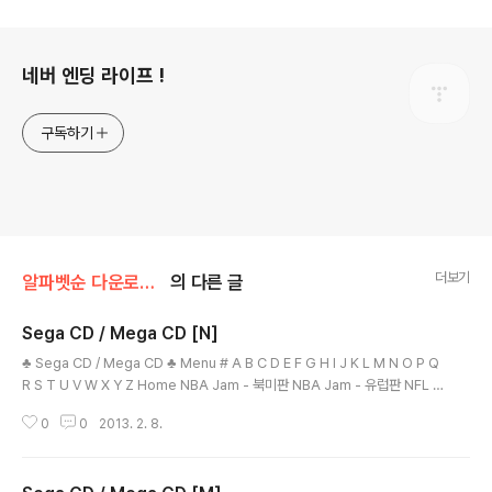
로그 정보
네버 엔딩 라이프 !
구독하기
더보기
알파벳순 다운로드/Sega
의 다른 글
Sega CD / Mega CD [N]
글 내용
♣ Sega CD / Mega CD ♣ Menu # A B C D E F G H I J K L M N O P Q
R S T U V W X Y Z Home NBA Jam - 북미판 NBA Jam - 유럽판 NFL F
ootball Trivia Challenge / 풋볼 트리비아 챌린지 - 북미판 NFL's Greate
0
0
2013. 2. 8.
st - San Francisco Vs Dallas / NFL's 그레이티스트 - 샌프란시스코 Vs 달
라스 - 북미판 Night Trap / ナイト・トラップ / 나이트 트랩 - 일본판 Nigh
t Trap (French) / 나이트 트랩 - 프랑스판 Night Trap (Uncensored) / 나