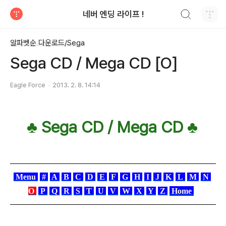
검색하기
네버 엔딩 라이프 !
티스토리
알파벳순 다운로드/Sega
Sega CD / Mega CD [O]
Eagle Force
2013. 2. 8. 14:14
♣ Sega CD / Mega CD
♣
Menu
#
A
B
C
D
E
F
G
H
I
J
K
L
M
N
O
P
Q
R
S
T
U
V
W
X
Y
Z
Home