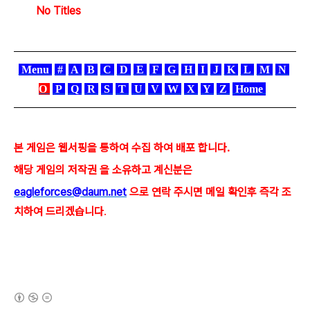
No Titles
Menu
#
A
B
C
D
E
F
G
H
I
J
K
L
M
N
O
P
Q
R
S
T
U
V
W
X
Y
Z
Home
본 게임은 웹서핑을 통하여 수집 하여 배포 합니다.
해당 게임의 저작권 을 소유하고 계신분은
eagleforces@
daum.net
으로
연락 주시면 메일 확인후 즉각 조
치하여 드리겠습니다
.
(새창열림)