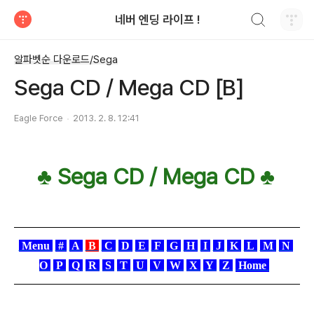
검색하기
네버 엔딩 라이프 !
티스토리
알파벳순 다운로드/Sega
Sega CD / Mega CD [B]
Eagle Force
2013. 2. 8. 12:41
♣ Sega CD / Mega CD
♣
Menu
#
A
B
C
D
E
F
G
H
I
J
K
L
M
N
O
P
Q
R
S
T
U
V
W
X
Y
Z
Home