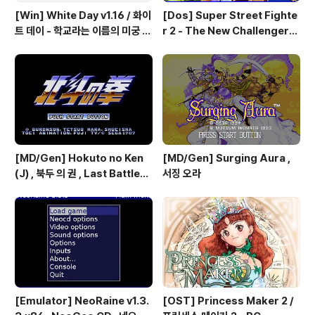
[Win] White Day v1.16 / 화이
[Dos] Super Street Fighte
트 데이 - 학교라는 이름의 미궁 -
r 2 - The New Challengers
국산 소프트
& Hyper Fighting / 스트리트
파이터 2 - 더 뉴 챌린져 & 하이퍼
파이팅 / 대전 액션 - 국산소프트
[MD/Gen] Hokuto no Ken
[MD/Gen] Surging Aura ,
(J) , 북두 의 권 , Last Battle
서징 오라
(UE) , 라스트 배틀
[Emulator] NeoRaine v1.3.
[OST] Princess Maker 2 /