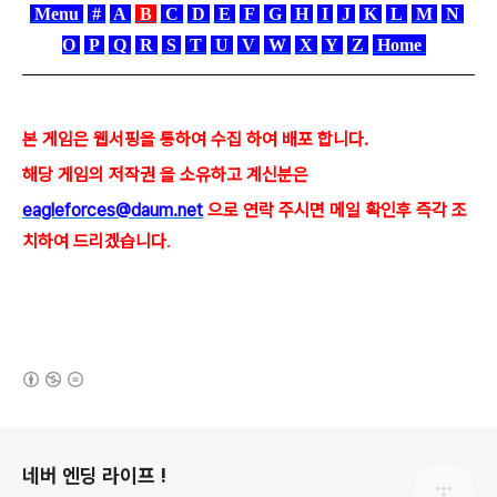
Menu
#
A
B
C
D
E
F
G
H
I
J
K
L
M
N
O
P
Q
R
S
T
U
V
W
X
Y
Z
Home
본 게임은 웹서핑을 통하여 수집 하여 배포 합니다.
해당 게임의 저작권 을 소유하고 계신분은
eagleforces@
daum.net
으로
연락 주시면 메일 확인후 즉각 조
치하여 드리겠습니다
.
(새창열림)
로그 정보
네버 엔딩 라이프 !