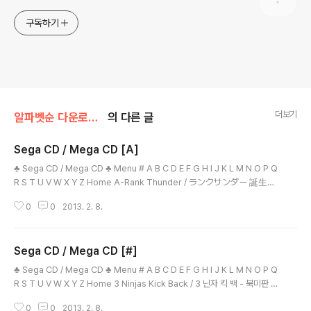
구독하기
더보기
알파벳순 다운로드/Sega
의 다른 글
Sega CD / Mega CD [A]
글 내용
♣ Sega CD / Mega CD ♣ Menu # A B C D E F G H I J K L M N O P Q
R S T U V W X Y Z Home A-Rank Thunder / ランクサンダー 誕生編
/ 에이-랭크 썬더 - 탄생편 - 일본판 Advanced Dungeons & Dragons: E
0
0
2013. 2. 8.
ye of the Beholder / 어드벤스드 던전스 앤 드래곤: 아이 오브 더 비홀더 -
북미판 Advanced Dungeons & Dragons: Eye of the Beholder / 어드
벤스드 던전스 앤 드래곤: 아이 오브 더 비홀더 - 유럽판 Adventures of Bat
Sega CD / Mega CD [#]
man and Robin / 어드벤쳐스 오브 배트맨 앤 로빈 - 북미판 Adventures o
글 내용
f Batman and Robin ..
♣ Sega CD / Mega CD ♣ Menu # A B C D E F G H I J K L M N O P Q
R S T U V W X Y Z Home 3 Ninjas Kick Back / 3 닌자 킥 백 - 북미판 3
x3 Eyes / 聖魔伝説 サザン アイズ / 성마전설 서전 아이즈 - 일본판 Menu
0
0
2013. 2. 8.