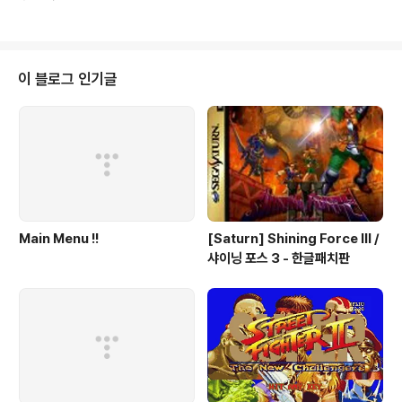
# A B C D E F G H I J K L M N O P Q R S T U V W X Y Z Home 본 게임
은 웹서핑을 통하여 수집 하여 배포 합니다. 해당 게임의 저작권 을 소유하고 계
신분은 eagleforces@daum.net 으로 연락 주시면 메일 확인후 즉각 조치하
여 드리겠습니다.
이 블로그 인기글
Main Menu !!
[Saturn] Shining Force III /
샤이닝 포스 3 - 한글패치판