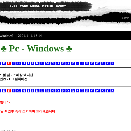
ndows]
| 2001. 1. 1. 18:14
♣ Pc - Windows ♣
C
D
E
F
G
H
I
J
K
L
M
N
O
P
Q
R
S
T
U
V
W
X
Y
Z
 / 어스 웜 짐 - 스페샬 에디션
 더 안츠 - CD 설치버젼
C
D
E
F
G
H
I
J
K
L
M
N
O
P
Q
R
S
T
U
V
W
X
Y
Z
 합니다.
메일 확인후 즉각 조치하여 드리겠습니다
.