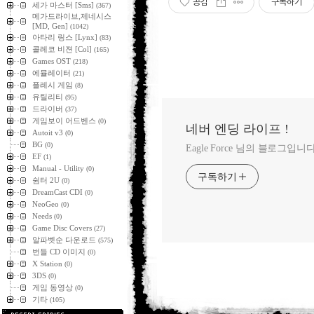
공감
구독하기
세가 마스터 [Sms]
(367)
메가드라이브,제네시스
[MD, Gen]
(1042)
아타리 링스 [Lynx]
(83)
콜레코 비젼 [Col]
(165)
Games OST
(218)
에뮬레이터
(21)
플레시 게임
(8)
유틸리티
(95)
드라이버
(37)
게임보이 어드벤스
(0)
네버 엔딩 라이프 !
Autoit v3
(0)
BG
(0)
Eagle Force 님의 블로그입니다
EF
(1)
Manual - Utility
(0)
구독하기
쉼터 2U
(0)
DreamCast CDI
(0)
NeoGeo
(0)
Needs
(0)
Game Disc Covers
(27)
알파벳순 다운로드
(575)
번들 CD 이미지
(0)
X Station
(0)
3DS
(0)
게임 동영상
(0)
기타
(105)