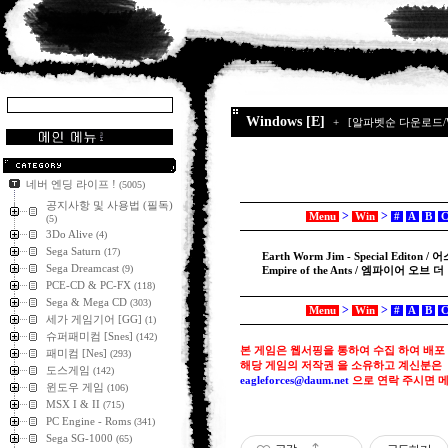
Windows [E]
+
[알파벳순 다운로드/Wi
네버 엔딩 라이프 !
(5005)
공지사항 및 사용법 (필독)
>
>
Menu
Win
#
A
B
(5)
3Do Alive
(4)
Sega Saturn
(17)
Earth Worm Jim - Special Editon
Sega Dreamcast
(9)
Empire of the Ants / 엠파이어 오브
PCE-CD & PC-FX
(118)
Sega & Mega CD
(303)
>
>
Menu
Win
#
A
B
세가 게임기어 [GG]
(1)
슈퍼패미컴 [Snes]
(142)
본 게임은 웹서핑을 통하여 수집 하여 배포
패미컴 [Nes]
(293)
해당 게임의 저작권 을 소유하고 계신분은
도스게임
(142)
eagleforces@
daum.net
으로
연락 주시면 
윈도우 게임
(106)
MSX I & II
(715)
PC Engine - Roms
(341)
Sega SG-1000
(65)