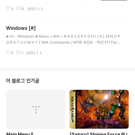
wice / 알렉시스 드와이스 / CD / 퍼즐 American Mcg
0
0
2001. 1. 1.
ee's Alice Enhanced / 아메리칸 멕기의 엘리스 확장판
/ OST / 3D 액션 Animal Paradise v1.20k / 에니멀 파
라다이스 v1.20k / CD / 타이쿤 / 시뮬레이션 - 한글판 Ai
Windows [#]
r Flight (Sega Flicky) / 에어 플라이트 (세가 플릭키) /
글 내용
액션 Arcade Horse Racing / 아케이드 호스 레이싱 /
♣ Pc - Windows ♣ Menu > Win > # A B C D E F G H I J K L M N O P
CD - 경마 시뮬레이션 Arcanum v1.0.7.4 / 아케이넘 /
Q R S T U V W X Y Z 8Bit Commando / 8비트 코만도 - 액션 911 Para
액션 RPG Army Men: Toy..
medic / 911 파라메딕 / CD - 시뮬레이션 Menu > Win > # A B C D E F G
0
1
2001. 1. 1.
H I J K L M N O P Q R S T U V W X Y Z 본 게임은 웹서핑을 통하여 수집
하여 배포 합니다. 해당 게임의 저작권 을 소유하고 계신분은 eagleforces@
daum.net 으로 연락 주시면 메일 확인후 즉각 조치하여 드리겠습니다.
이 블로그 인기글
Main Menu !!
[Saturn] Shining Force III /