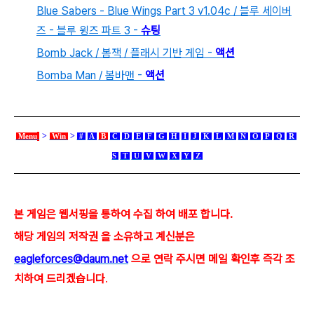
Blue Sabers - Blue Wings Part 3 v1.04c / 블루 세이버
즈 - 블루 윙즈 파트 3 -
슈팅
Bomb Jack / 봄잭 / 플래시 기반 게임 -
액션
Bomba Man / 봄바맨 -
액션
>
>
Menu
Win
#
A
B
C
D
E
F
G
H
I
J
K
L
M
N
O
P
Q
R
S
T
U
V
W
X
Y
Z
본 게임은 웹서핑을 통하여 수집 하여 배포 합니다.
해당 게임의 저작권 을 소유하고 계신분은
eagleforces@
daum.net
으로
연락 주시면 메일 확인후 즉각 조
치하여 드리겠습니다
.