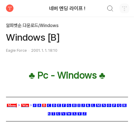
검색하기
네버 엔딩 라이프 !
티스토리
알파벳순 다운로드/Windows
Windows [B]
Eagle Force
2001. 1. 1. 18:10
♣ Pc - Windows ♣
>
>
Menu
Win
#
A
B
C
D
E
F
G
H
I
J
K
L
M
N
O
P
Q
R
S
T
U
V
W
X
Y
Z