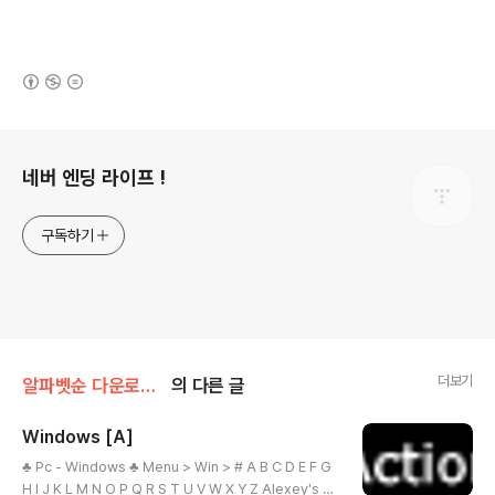
(새창열림)
로그 정보
네버 엔딩 라이프 !
구독하기
더보기
알파벳순 다운로드/Windows
의 다른 글
Windows [A]
글 내용
♣ Pc - Windows ♣ Menu > Win > # A B C D E F G
H I J K L M N O P Q R S T U V W X Y Z Alexey's D