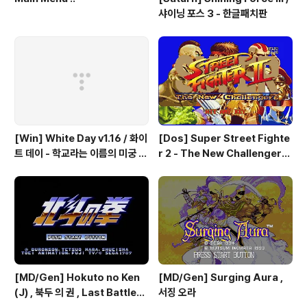
샤이닝 포스 3 - 한글패치판
[Win] White Day v1.16 / 화이
[Dos] Super Street Fighte
트 데이 - 학교라는 이름의 미궁 -
r 2 - The New Challengers
국산 소프트
& Hyper Fighting / 스트리트
파이터 2 - 더 뉴 챌린져 & 하이퍼
파이팅 / 대전 액션 - 국산소프트
[MD/Gen] Hokuto no Ken
[MD/Gen] Surging Aura ,
(J) , 북두 의 권 , Last Battle
서징 오라