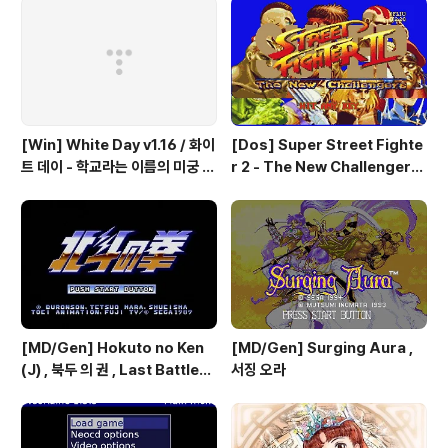
[Win] White Day v1.16 / 화이
[Dos] Super Street Fighte
트 데이 - 학교라는 이름의 미궁 -
r 2 - The New Challengers
국산 소프트
& Hyper Fighting / 스트리트
파이터 2 - 더 뉴 챌린져 & 하이퍼
파이팅 / 대전 액션 - 국산소프트
[MD/Gen] Hokuto no Ken
[MD/Gen] Surging Aura ,
(J) , 북두 의 권 , Last Battle
서징 오라
(UE) , 라스트 배틀