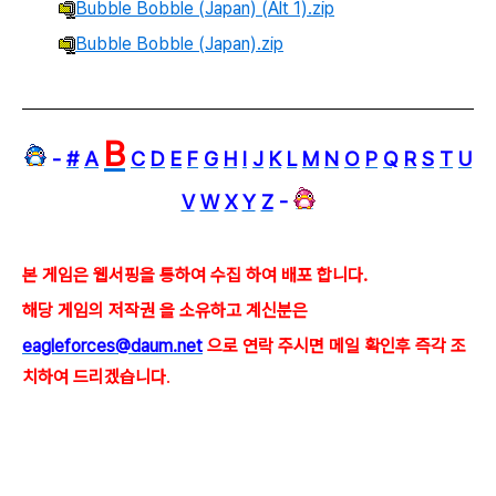
Bubble Bobble (Japan) (Alt 1).zip
Bubble Bobble (Japan).zip
B
-
#
A
C
D
E
F
G
H
I
J
K
L
M
N
O
P
Q
R
S
T
U
V
W
X
Y
Z
-
본 게임은 웹서핑을 통하여 수집 하여 배포 합니다.
해당 게임의 저작권 을 소유하고 계신분은
eagleforces@
daum.net
으로
연락 주시면 메일 확인후 즉각 조
치하여 드리겠습니다
.