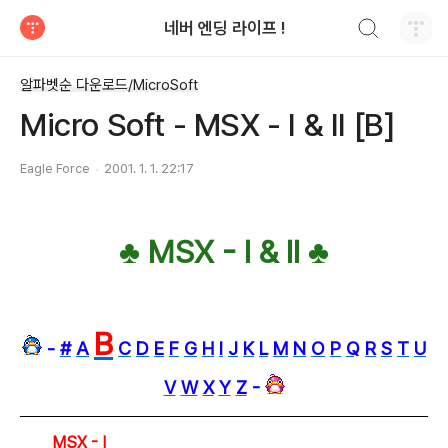
검색하기
네버 엔딩 라이프 !
티스토리
알파벳순 다운로드/MicroSoft
Micro Soft - MSX - I & II [B]
Eagle Force
2001. 1. 1. 22:17
♣ MSX - I & II ♣
B
-
#
A
C
D
E
F
G
H
I
J
K
L
M
N
O
P
Q
R
S
T
U
V
W
X
Y
Z
-
MSX - I