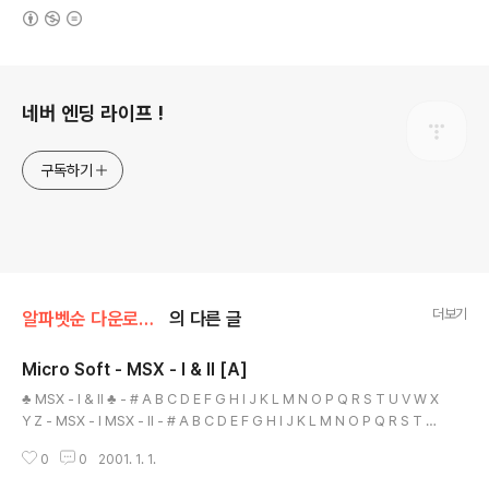
(새창열림)
로그 정보
네버 엔딩 라이프 !
구독하기
더보기
알파벳순 다운로드/MicroSoft
의 다른 글
Micro Soft - MSX - I & II [A]
글 내용
♣ MSX - I & II ♣ - # A B C D E F G H I J K L M N O P Q R S T U V W X
Y Z - MSX - I MSX - II - # A B C D E F G H I J K L M N O P Q R S T U
V W X Y Z - 본 게임은 웹서핑을 통하여 수집 하여 배포 합니다. 해당 게임의
0
0
2001. 1. 1.
저작권 을 소유하고 계신분은 eagleforces@daum.net 으로 연락 주시면 메
일 확인후 즉각 조치하여 드리겠습니다.