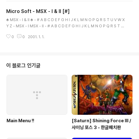
Micro Soft - MSX - I & II [#]
글 내용
♣ MSX - I & II ♣ - # A B C D E F G H I J K L M N O P Q R S T U V W X
Y Z - MSX - I MSX - II - # A B C D E F G H I J K L M N O P Q R S T U
V W X Y Z - 본 게임은 웹서핑을 통하여 수집 하여 배포 합니다. 해당 게임의
0
0
2001. 1. 1.
저작권 을 소유하고 계신분은 eagleforces@daum.net 으로 연락 주시면 메
일 확인후 즉각 조치하여 드리겠습니다.
이 블로그 인기글
Main Menu !!
[Saturn] Shining Force III /
샤이닝 포스 3 - 한글패치판