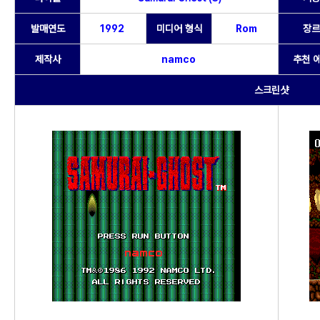
발매연도
1992
미디어 형식
Rom
장르
제작사
namco
추천 
스크린샷