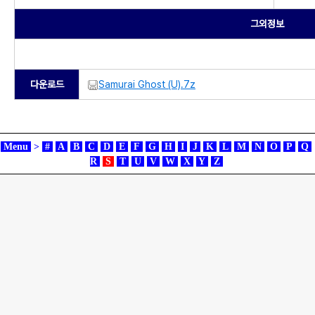
그외정보
다운로드
Samurai Ghost (U).7z
Menu
>
#
A
B
C
D
E
F
G
H
I
J
K
L
M
N
O
P
Q
R
S
T
U
V
W
X
Y
Z