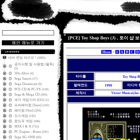
[PCE] Toy Shop Boys (J) , 토
Menu
>
#
A
B
C
D
네버 엔딩 라이프 !
(5005)
공지사항 및 사용법 (필독)
(5)
3Do Alive
(4)
타이틀
Toy Shop B
Sega Saturn
(17)
Sega Dreamcast
(9)
발매연도
미디어 
1990
PCE-CD & PC-FX
(118)
제작사
Victor Musical,Inc 
Sega & Mega CD
(303)
세가 게임기어 [GG]
(1)
슈퍼패미컴 [Snes]
(142)
패미컴 [Nes]
(293)
도스게임
(142)
윈도우 게임
(106)
MSX I & II
(715)
PC Engine - Roms
(341)
Sega SG-1000
(65)