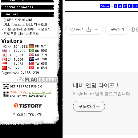
Menu
>
#
A
B
C
D
-
인터넷 포토 에디터
-
DLL-files.com, DLL 다운로드
공감
구독하기
-
IE 용 플래시 플레이어 다운로드
-
윈도우용 자바 다운로드
네버 엔딩 라이프 !
Eagle Force 님의 블로그입니다.
구독하기
티스토리 가입하기!