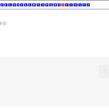
E
F
G
H
I
J
K
L
M
N
O
P
Q
R
S
T
U
V
W
X
Y
Z