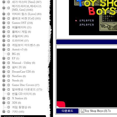
세가 마스터 [Sms]
(367)
메가드라이브,제네시스
[MD, Gen]
(1042)
아타리 링스 [Lynx]
(83)
콜레코 비젼 [Col]
(165)
Games OST
(218)
에뮬레이터
(21)
플레시 게임
(8)
유틸리티
(95)
드라이버
(37)
게임보이 어드벤스
(0)
Autoit v3
(0)
BG
(0)
EF
(1)
Manual - Utility
(0)
쉼터 2U
(0)
DreamCast CDI
(0)
NeoGeo
(0)
Needs
(0)
Game Disc Covers
(27)
알파벳순 다운로드
(575)
번들 CD 이미지
(0)
X Station
(0)
3DS
(0)
게임 동영상
(0)
Toy Shop Boys (J).7z
다운로드
기타
(105)