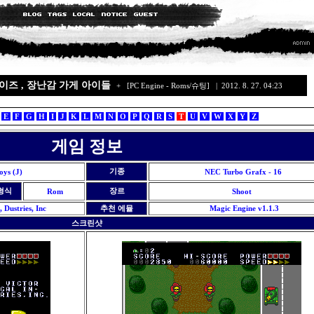
이 샵 보이즈 , 장난감 가게 아이들
+
[PC Engine - Roms/슈팅]
| 2012. 8. 27. 04:23
E
F
G
H
I
J
K
L
M
N
O
P
Q
R
S
T
U
V
W
X
Y
Z
게임 정보
기종
oys (J)
NEC Turbo Grafx - 16
형식
장르
Rom
Shoot
, Dustries, Inc
추천 에뮬
Magic Engine v1.1.3
스크린샷