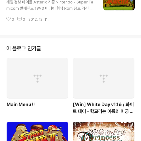
게임 정보 타이틀 Asterix 기종 Nintendo - Super Fa
micom 발매연도 1993 미디어 형식 Rom 장르 액션 제
작/판매 Infogrames 추천 에뮬 Zsnes , Snes 9x 스크
0
0
2012. 12. 11.
린샷 그외정보 다운로드 본 게임은 웹서핑을 통하여 수집
하여 배포 합니다. 해당 게임의 저작권 을 소유하고 계신분
은 eagleforces@daum.net 으로 연락 주시면 메일 확
인후 즉각 조치하여 드리겠습니다.
이 블로그 인기글
Main Menu !!
[Win] White Day v1.16 / 화이
트 데이 - 학교라는 이름의 미궁 -
국산 소프트