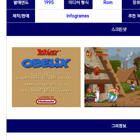
발매연도
1995
미디어 형식
Rom
장르
제작/판매
Infogrames
추천 
스크린샷
그외정보