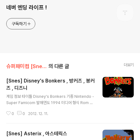
네버 엔딩 라이프 !
구독하기
더보기
슈퍼패미컴 [Snes]/액션
의 다른 글
[Snes] Disney's Bonkers , 방커즈 , 봉커
즈 , 디즈니
글 내용
게임 정보 타이틀 Disney's Bonkers 기종 Nintendo -
Super Famicom 발매연도 1994 미디어 형식 Rom 장
르 액션 제작/판매 Disney , Capcom 추천 에뮬 Zsnes
0
0
2012. 12. 11.
, Snes 9x 스크린샷 그외정보 다운로드 본 게임은 웹서핑
을 통하여 수집 하여 배포 합니다. 해당 게임의 저작권 을
소유하고 계신분은 eagleforces@daum.net 으로 연락
[Snes] Asterix , 아스테릭스
주시면 메일 확인후 즉각 조치하여 드리겠습니다.
글 내용