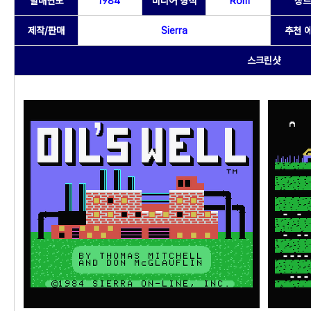
발매연도
1984
미디어 형식
Rom
장르
제작/판매
Sierra
추천 
스크린샷