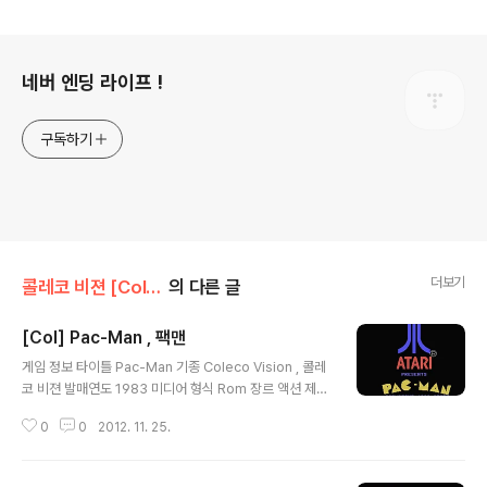
로그 정보
네버 엔딩 라이프 !
구독하기
더보기
콜레코 비젼 [Col]/액션
의 다른 글
[Col] Pac-Man , 팩맨
글 내용
게임 정보 타이틀 Pac-Man 기종 Coleco Vision , 콜레
코 비젼 발매연도 1983 미디어 형식 Rom 장르 액션 제
작/판매 Atari Soft 추천 에뮬 ColEm v2.5 , BlueMSX
0
0
2012. 11. 25.
v2.82 스크린샷 그외정보 다운로드 다운 로드 기타