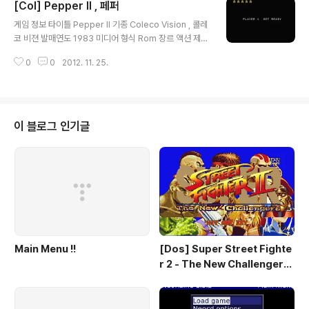
[Col] Pepper II , 페퍼
글 내용
게임 정보 타이틀 Pepper II 기종 Coleco Vision , 콜레
코 비젼 발매연도 1983 미디어 형식 Rom 장르 액션 제
작/판매 Exidy 추천 에뮬 ColEm v2.5 , BlueMSX v2.8
0
0
2012. 11. 25.
2 스크린샷 그외정보 다운로드 다운 로드 기타
이 블로그 인기글
Main Menu !!
[Dos] Super Street Fighte
r 2 - The New Challengers
& Hyper Fighting / 스트리트
파이터 2 - 더 뉴 챌린져 & 하이퍼