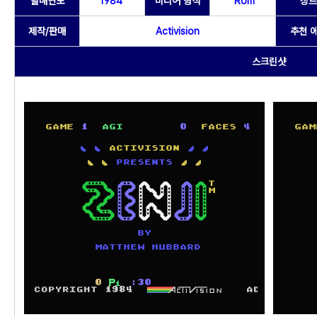
발매연도
1984
미디어 형식
Rom
장르
제작/판매
Activision
추천 
스크린샷