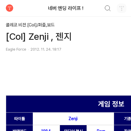
검색하기
네버 엔딩 라이프 !
티스토리
콜레코 비젼 [Col]/퍼즐,보드
[Col] Zenji , 젠지
Eagle Force
2012. 11. 24. 18:17
게임 정보
타이틀
Zenji
기종