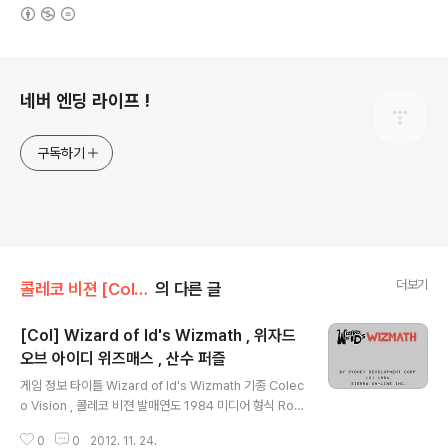
(새창열림)
로그 정보
네버 엔딩 라이프 !
구독하기
더보기
콜레코 비젼 [Col]/퍼즐,보드
의 다른 글
[Col] Wizard of Id's Wizmath , 위자드
오브 아이디 위즈매스 , 산수 퍼즐
글 내용
게임 정보 타이틀 Wizard of Id's Wizmath 기종 Colec
o Vision , 콜레코 비젼 발매연도 1984 미디어 형식 Ro
m 장르 퍼즐 제작/판매 Sierra 추천 에뮬 ColEm v2.5 ,
0
0
2012. 11. 24.
BlueMSX v2.82 스크린샷 그외정보 다운로드 다운 로드