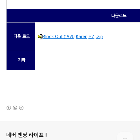
다운로드
다운 로드
Block Out (1990,Karen,PZ).zip
기타
(새창열림)
로그 정보
네버 엔딩 라이프 !