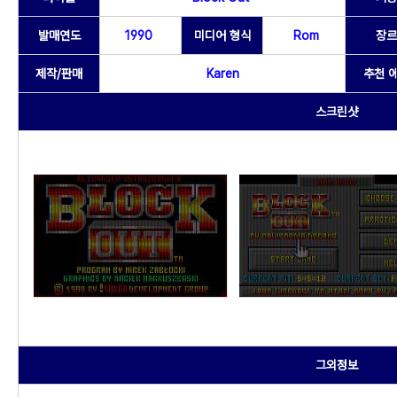
발매연도
1990
미디어 형식
Rom
장르
제작/판매
Karen
추천 
스크린샷
그외정보