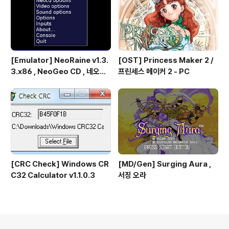
[Emulator] NeoRaine v1.3.
[OST] Princess Maker 2 /
3.x86 , NeoGeo CD , 네오지
프린세스 메이커 2 - PC
오 CD
[CRC Check] Windows CR
[MD/Gen] Surging Aura ,
C32 Calculator v1.1.0.3
서징 오라