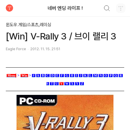
검색하기
네버 엔딩 라이프 !
티스토리
윈도우 게임/스포츠,레이싱
[Win] V-Rally 3 / 브이 랠리 3
Eagle Force
2012. 11. 15. 21:51
>
>
Menu
Win
#
A
B
C
D
E
F
G
H
I
J
K
L
M
N
O
P
Q
R
S
T
U
V
W
X
Y
Z