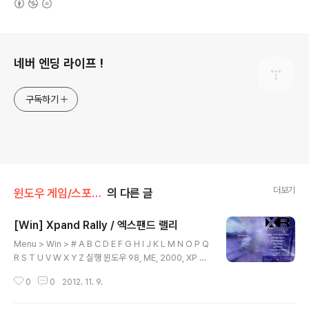
로그 정보
네버 엔딩 라이프 !
구독하기
더보기
윈도우 게임/스포츠,레이싱
의 다른 글
[Win] Xpand Rally / 엑스팬드 랠리
글 내용
Menu > Win > # A B C D E F G H I J K L M N O P Q
R S T U V W X Y Z 실행 윈도우 98, ME, 2000, XP -
정상 구동 윈도우 7 - 구동 가능 하나 처음 구동할때 짜증
0
0
2012. 11. 9.
이남 XR - Xpand Rally / 엑스펜드 랠리 2004 / Tech
Land / Racing 설치 방법 파일안에 참조 파일 다운로드