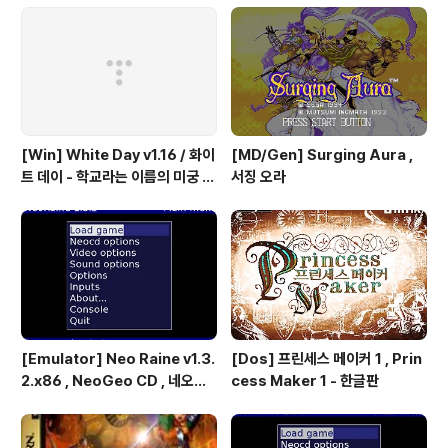
파이터 2 - 더 뉴 챌린져 & 하이퍼
파이팅 / 대전 액션 - 국산소프트
[Win] White Day v1.16 / 화이
[MD/Gen] Surging Aura ,
트 데이 - 학교라는 이름의 미궁 -
서징 오라
국산 소프트
[Emulator] Neo Raine v1.3.
[Dos] 프린세스 메이커 1 , Prin
2.x86 , NeoGeo CD , 네오지
cess Maker 1 - 한글판
오 CD