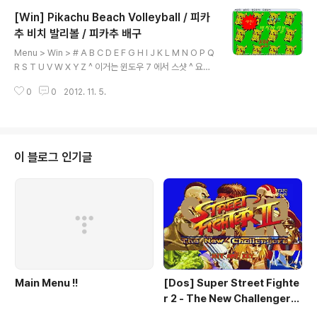
Menu > Win > # A B C D E F G H I J K L M N O P Q
[Win] Pikachu Beach Volleyball / 피카
R S T U V W X Y Z 본 게임은 웹서핑을 통하여 수집 하
여 배포 합니다. 해당 게임의 저작권 을 소유하고 계신분은
추 비치 발리볼 / 피카추 배구
글 내용
eagleforces@daum.net 으로 연락 주시면 메일 확인
Menu > Win > # A B C D E F G H I J K L M N O P Q
후 즉각 조치하여 드리겠습니다.
R S T U V W X Y Z ^ 이거는 윈도우 7 에서 스샷 ^ 요고
는 VM Ware 윈도우 XP 에서 스샷 ㅋㅋ 아쉽게도 윈도우
0
0
2012. 11. 5.
7 에서는 구동이 되지 않습니다. 윈도우 XP 에서는 정상
구동 됩니다. 파일 다운로드 Menu > Win > # A B C D E
F G H I J K L M N O P Q R S T U V W X Y Z 본 게임
은 웹서핑을 통하여 수집 하여 배포 합니다. 해당 게임의 저
작권 을 소유하고 계신분은 eagleforces@daum.net
이 블로그 인기글
으로 연락 주시면 메일 확인후 즉각 조치하여 드리겠습니
다.
Main Menu !!
[Dos] Super Street Fighte
r 2 - The New Challengers
& Hyper Fighting / 스트리트