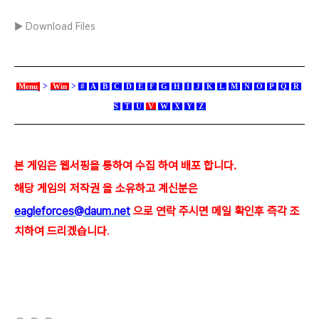
▶ Download Files
>
>
Menu
Win
#
A
B
C
D
E
F
G
H
I
J
K
L
M
N
O
P
Q
R
S
T
U
V
W
X
Y
Z
본 게임은 웹서핑을 통하여 수집 하여 배포 합니다.
해당 게임의 저작권 을 소유하고 계신분은
eagleforces@
daum.net
으로
연락 주시면 메일 확인후 즉각 조
치하여 드리겠습니다
.
(새창열림)