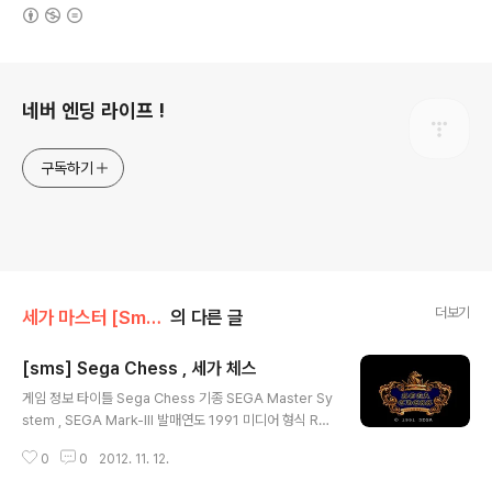
(새창열림)
로그 정보
네버 엔딩 라이프 !
구독하기
더보기
세가 마스터 [Sms]/퍼즐,보드
의 다른 글
[sms] Sega Chess , 세가 체스
글 내용
게임 정보 타이틀 Sega Chess 기종 SEGA Master Sy
stem , SEGA Mark-III 발매연도 1991 미디어 형식 Ro
m 장르 보드 제작/판매 SEGA 추천 에뮬 Kega Fusion v
0
0
2012. 11. 12.
3.64 스크린샷 그외정보 다운로드 다운 로드 기타