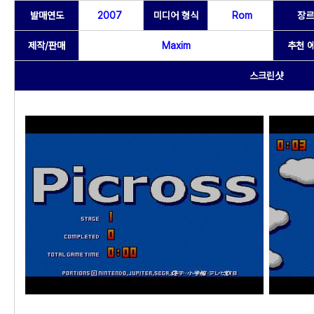
발매연도
2007
미디어 형식
Rom
장르
제작/판매
Maxim
추천 
스크린샷