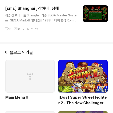
[sms] Shanghai , 상하이 , 상해
글 내용
게임 정보 타이틀 Shanghai 기종 SEGA Master Syste
m , SEGA Mark-III 발매연도 1988 미디어 형식 Rom
장르 퍼즐 제작/판매 Activision , SEGA 추천 에뮬 Keg
0
0
2012. 11. 12.
a Fusion v3.64 스크린샷 그외정보 다운로드 다운 로드
기타
이 블로그 인기글
Main Menu !!
[Dos] Super Street Fighte
r 2 - The New Challengers
& Hyper Fighting / 스트리트