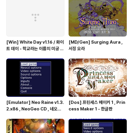
파이터 2 - 더 뉴 챌린져 & 하이퍼
파이팅 / 대전 액션 - 국산소프트
[Win] White Day v1.16 / 화이
[MD/Gen] Surging Aura ,
트 데이 - 학교라는 이름의 미궁 -
서징 오라
국산 소프트
[Emulator] Neo Raine v1.3.
[Dos] 프린세스 메이커 1 , Prin
2.x86 , NeoGeo CD , 네오지
cess Maker 1 - 한글판
오 CD