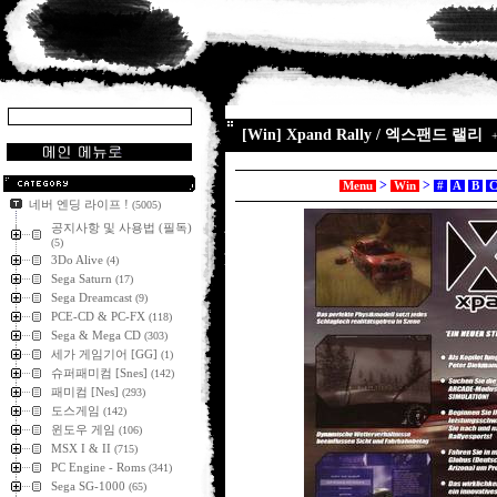
[Win] Xpand Rally / 엑스팬드 랠리
>
>
Menu
Win
#
A
B
네버 엔딩 라이프 !
(5005)
공지사항 및 사용법 (필독)
(5)
3Do Alive
(4)
Sega Saturn
(17)
Sega Dreamcast
(9)
PCE-CD & PC-FX
(118)
Sega & Mega CD
(303)
세가 게임기어 [GG]
(1)
슈퍼패미컴 [Snes]
(142)
패미컴 [Nes]
(293)
도스게임
(142)
윈도우 게임
(106)
MSX I & II
(715)
PC Engine - Roms
(341)
Sega SG-1000
(65)