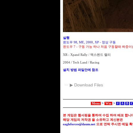
실행
윈도우 98, ME, 2000, XP - 정상 구동
윈도우 7 - 구동 가능 하나 처음 구동할때 짜증이
XR - Xpand Rally / 엑스펜드 랠리
2004 / Tech Land / Racing
설치 방법 파일안에 참조
▶ Download Files
>
>
Menu
Win
#
A
B
본 게임은 웹서핑을 통하여 수집 하여 배포 합니다
해당 게임의 저작권 을 소유하고 계신분은
eagleforces@
daum.net
으로
연락 주시면 메일 