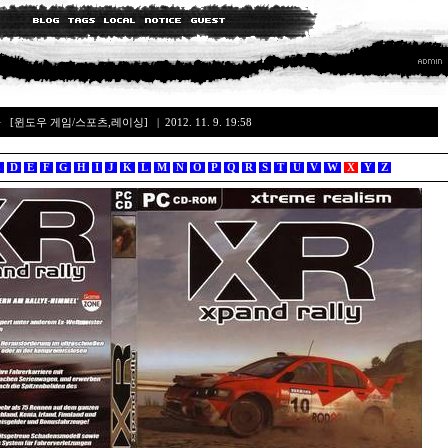
+
[윈도우 게임/스포츠,레이싱]
| 2012. 11. 9. 19:58
C
D
E
F
G
H
I
J
K
L
M
N
O
P
Q
R
S
T
U
V
W
X
Y
Z