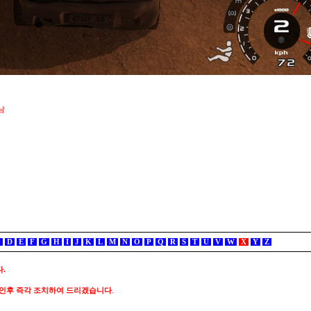
남
C
D
E
F
G
H
I
J
K
L
M
N
O
P
Q
R
S
T
U
V
W
X
Y
Z
.
확인후 즉각 조치하여 드리겠습니다
.