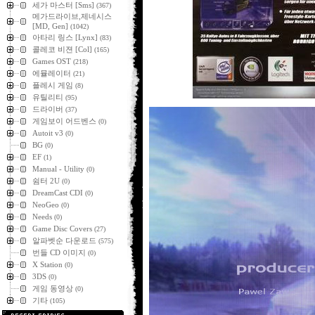
세가 마스터 [Sms]
(367)
메가드라이브,제네시스
[MD, Gen]
(1042)
아타리 링스 [Lynx]
(83)
콜레코 비젼 [Col]
(165)
Games OST
(218)
에뮬레이터
(21)
플레시 게임
(8)
유틸리티
(95)
드라이버
(37)
게임보이 어드벤스
(0)
Autoit v3
(0)
BG
(0)
EF
(1)
Manual - Utility
(0)
쉼터 2U
(0)
DreamCast CDI
(0)
NeoGeo
(0)
Needs
(0)
Game Disc Covers
(27)
알파벳순 다운로드
(575)
번들 CD 이미지
(0)
X Station
(0)
3DS
(0)
게임 동영상
(0)
기타
(105)