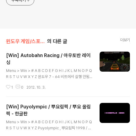
구독하기
더보기
윈도우 게임/스포츠,레이싱
의 다른 글
[Win] Autobahn Racing / 아우토반 레이
싱
글 내용
Menu > Win > # A B C D E F G H I J K L M N O P Q
R S T U V W X Y Z 윈도우 7 - 64 비트에서 실행 안됨.
Autobahn Racing 2003 / Phoenix / Racing 파일 다
1
0
2012. 10. 3.
운로드 Menu > Win > # A B C D E F G H I J K L M N
O P Q R S T U V W X Y Z 본 게임은 웹서핑을 통하여
수집 하여 배포 합니다. 해당 게임의 저작권 을 소유하고 계
[Win] Puyolympic / 뿌요림픽 / 뿌요 올림
신분은 eagleforces@daum.net 으로 연락 주시면 메
일 확인후 즉각 조치하여 드리겠습니다.
픽 - 한글판
글 내용
Menu > Win > # A B C D E F G H I J K L M N O P Q
R S T U V W X Y Z Puyolympic , 뿌요림픽 1998 / C
ompile / Sports 윈도우 7 - 64 비트에서 정상구동 혹