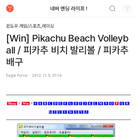
검색하기
네버 엔딩 라이프 !
티스토리
윈도우 게임/스포츠,레이싱
[Win] Pikachu Beach Volleyb
all / 피카추 비치 발리볼 / 피카추
배구
Eagle Force
2012. 11. 5. 01:16
>
>
Menu
Win
#
A
B
C
D
E
F
G
H
I
J
K
L
M
N
O
P
Q
R
S
T
U
V
W
X
Y
Z