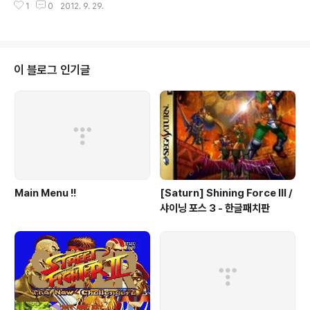
1
0
2012. 9. 29.
시 구동되지 않는다면 다이렉트 엑스 9 버전 마지막 버전
을 깔으시고 호환성 모드를 98 로 잡으시고 해보세요 파일
다운로드 Menu > Win > # A B C D E F G H I J K L M
N O P Q R S T U V W X Y Z 본 게임은 웹서핑을 통하여
수집 하여 배포 합니다. 해당 게임의 저작권 을 소유하고 계
이 블로그 인기글
신분은 eagleforces@daum.net 으로 연락 주시면 메
일 확인후 즉각 조치하여 드리겠습니다.
Main Menu !!
[Saturn] Shining Force III /
샤이닝 포스 3 - 한글패치판