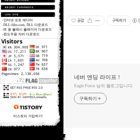
공감
구독하기
-
인터넷 포토 에디터
-
DLL-files.com, DLL 다운로드
-
IE 용 플래시 플레이어 다운로드
-
윈도우용 자바 다운로드
네버 엔딩 라이프 !
Eagle Force 님의 블로그입니다.
구독하기
티스토리 가입하기!