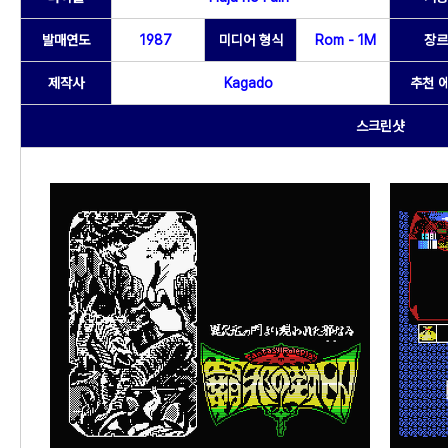
발매연도
1987
미디어 형식
Rom - 1M
장르
제작사
Kagado
추천 
스크린샷