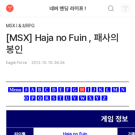
검색하기
네버 엔딩 라이프 !
티스토리
MSX I & II/RPG
[MSX] Haja no Fuin , 패사의
봉인
Eagle Force
2012. 10. 15. 06:36
Menu
#
A
B
C
D
E
F
G
H
I
J
K
L
M
N
O
P
Q
R
S
T
U
V
W
X
Y
Z
게임 정보
타이틀
Haja no Fuin
기종