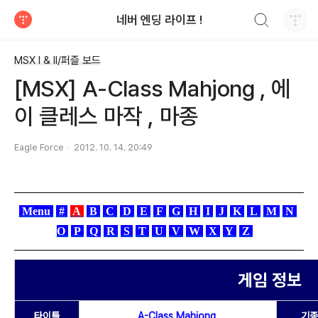
검색하기
네버 엔딩 라이프 !
티스토리
MSX I & II/퍼즐 보드
[MSX] A-Class Mahjong , 에
이 클레스 마작 , 마종
Eagle Force
2012. 10. 14. 20:49
Menu
#
A
B
C
D
E
F
G
H
I
J
K
L
M
N
O
P
Q
R
S
T
U
V
W
X
Y
Z
게임 정보
타이틀
A-Class Mahjong
기종