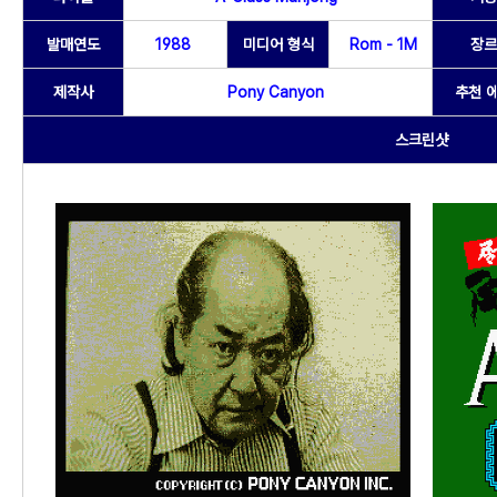
발매연도
1988
미디어 형식
Rom - 1M
장르
제작사
Pony Canyon
추천 
스크린샷