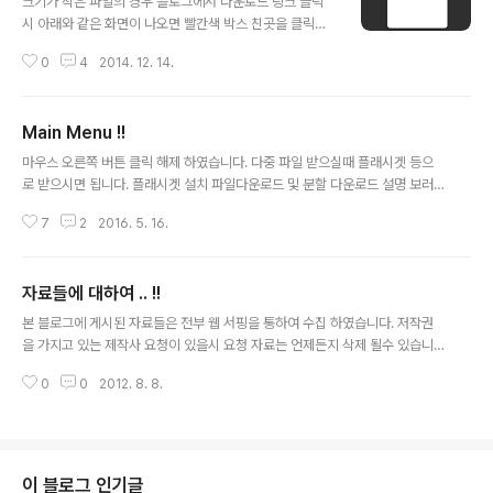
크기가 작은 파일의 경우 블로그에서 다운로드 링크 클릭
inish 를 클릭하여 설치를 마칩니다. 설치 완료후 아래 스
시 아래와 같은 화면이 나오면 빨간색 박스 친곳을 클릭하
샷과 같이 설정 창이 뜹니다. Never ask again 을 체크
면 다운로드가 시작 됩니다. 크기가 큰 파일의 경우 블로그
하시고 OK 를 클릭 합니다. 아래 스샷 처럼 다운로드할 파
0
4
2014. 12. 14.
에서 다운로드 링크 클릭시 아래와 같은 화면이 나오면 빨
일의 폴더..
간색 박스친곳을 클릭합니다. (폴더를 공유했을 경우 아래
화면이 나오고 파일 단위로 공유했을 경우 아래 화면이 나
Main Menu !!
오지 않습니다.) 다음 아래와 같은 화면이 나오면 빨간색 박
글 내용
스 친곳을 클릭합니다. 아래 화면에서 빨간색 박스 가 보이
마우스 오른쪽 버튼 클릭 해제 하였습니다. 다중 파일 받으실때 플래시겟 등으
지 않으면 마우스를 빨간색 박스 있는 곳으로 가져가면 팝
로 받으시면 됩니다. 플래시겟 설치 파일다운로드 및 분할 다운로드 설명 보러
업 되서 보입니다. 다음 아래 화면이 나오면 빨간 박스 친곳
가기 Consoles Atari - Jaguar ColecoVision GCE - Vectrex NEC - P
다운로드 를 클릭 합니다. 이상 입니다. 즐거운 레트로 생
7
2
2016. 5. 16.
C-Engine / TurboGraFX 16 NEC - PCE-CD / PC-FX Nintendo - Fa
활.
micom Nintendo - Famicom Disk System Nintendo - Super Famic
om Nintendo - Super Famicom No-Intro Nintendo - Virtual Boy Pa
자료들에 대하여 .. !!
nasonic - 3Do Alive SEGA - Dreamcast SEGA - Master System /
글 내용
Mark - III SE..
본 블로그에 게시된 자료들은 전부 웹 서핑을 통하여 수집 하였습니다. 저작권
을 가지고 있는 제작사 요청이 있을시 요청 자료는 언제든지 삭제 될수 있습니
다. eagleforces@daum.net 으로 메일 부탁 드립니다.
0
0
2012. 8. 8.
이 블로그 인기글