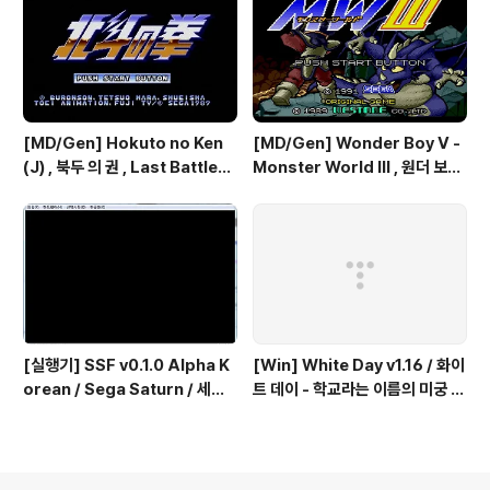
파이팅 / 대전 액션 - 국산소프트
[MD/Gen] Hokuto no Ken
[MD/Gen] Wonder Boy V -
(J) , 북두 의 권 , Last Battle
Monster World III , 원더 보이
(UE) , 라스트 배틀
5 - 몬스터 월드 III
[실행기] SSF v0.1.0 Alpha K
[Win] White Day v1.16 / 화이
orean / Sega Saturn / 세가
트 데이 - 학교라는 이름의 미궁 -
세턴 한글판
국산 소프트