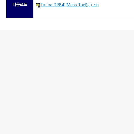
다운로드
Tatica (1984)(Mass Tael)(J).zip