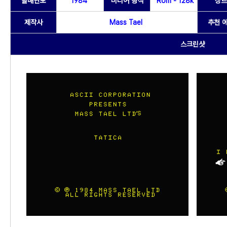
발매연도
1984
미디어 형식
Rom - 128k
장르
제작사
Mass Tael
추천 
스크린샷