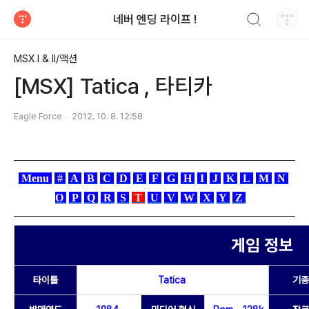
검색하기
네버 엔딩 라이프 !
티스토리
MSX I & II/액션
[MSX] Tatica , 타티카
Eagle Force
2012. 10. 8. 12:58
Menu
#
A
B
C
D
E
F
G
H
I
J
K
L
M
N
O
P
Q
R
S
T
U
V
W
X
Y
Z
게임 정보
타이틀
Tatica
기종