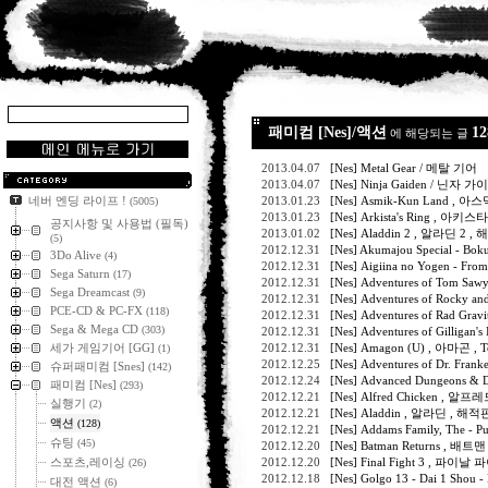
패미컴 [Nes]/액션
12
에 해당되는 글
2013.04.07
[Nes] Metal Gear / 메탈 기어
2013.04.07
[Nes] Ninja Gaiden / 닌자 
네버 엔딩 라이프 !
2013.01.23
[Nes] Asmik-Kun Land , 
(5005)
2013.01.23
[Nes] Arkista's Ring , 아
공지사항 및 사용법 (필독)
2013.01.02
[Nes] Aladdin 2 , 알라딘 2 , 
(5)
2012.12.31
[Nes] Akumajou Special 
3Do Alive
(4)
2012.12.31
[Nes] Aigiina no Yogen 
Sega Saturn
(17)
2012.12.31
[Nes] Adventures of Tom Sa
Sega Dreamcast
(9)
2012.12.31
[Nes] Adventures of Rock
PCE-CD & PC-FX
(118)
2012.12.31
[Nes] Adventures of R
Sega & Mega CD
(303)
2012.12.31
[Nes] Adventures of Gil
세가 게임기어 [GG]
2012.12.31
[Nes] Amagon (U) , 아마곤 , 
(1)
2012.12.25
[Nes] Adventures of Dr. 
슈퍼패미컴 [Snes]
(142)
2012.12.24
[Nes] Advanced Dungeon
패미컴 [Nes]
(293)
2012.12.21
[Nes] Alfred Chicken , 알
실행기
(2)
2012.12.21
[Nes] Aladdin , 알라딘 , 해
액션
(128)
2012.12.21
[Nes] Addams Family, Th
슈팅
(45)
2012.12.20
[Nes] Batman Returns , 
스포츠,레이싱
2012.12.20
[Nes] Final Fight 3 , 파이날
(26)
2012.12.18
[Nes] Golgo 13 - Dai 1 Shou
대전 액션
(6)