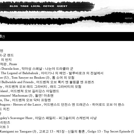
8
건
가이덴
아스믹-군 랜드
키스타 의 반지
해적판 , Pirate
- Boku Dracula-kun , 악마성 스페샬 - 나는야 드라큘라 군
- From The Legend of Balubalouk , 아이기나 의 예언 - 발루바로크 의 전설에서
wyer (U) , Tom Sawyer no Bouken (J) , 톰 소여 의 모험
y and Bullwinkle and Friends , 어드벤쳐 오브 록키 엔 불윙클 엔 프렌즈
ad Gravity , 어드벤쳐 오브 래드 그라비티 , 래드 그라비티의 모험
ligan's Island , 어드벤쳐 오브 길리강스 아일랜드
Totsuzen! Machoman (J) , 돌연! 마초맨
Franken, The , 어드벤쳐 오브 닥터 프랑켄
s & Dragons - Heroes of the Lance , 어드벤스드 던전스 엔 드래곤스 - 히어로드 오브 더 랜스
프레드 치킨
적판
e - Pugsley's Scavenger Hunt , 아담스 패밀리 - 퍼그슬리의 스캐빈져 사냥
배트맨 리턴즈
 파이트 3
 - Kamigami no Tasogare (J) , 고르고 13 - 제1장 - 신들의 황혼 , Golgo 13 - Top Secret Episode (