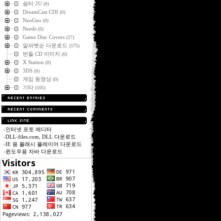
쉼터 2U
(0)
DreamCast CDI
(0)
NeoGeo
(0)
Needs
(0)
Game Disc Covers
(27)
알파벳순 다운로드
(575)
번들 CD 이미지
(0)
X Station
(0)
3DS
(0)
게임 동영상
(0)
기타
(105)
-
인터넷 포토 에디터
-
DLL-files.com, DLL 다운로드
-
IE 용 플래시 플레이어 다운로드
-
윈도우용 자바 다운로드