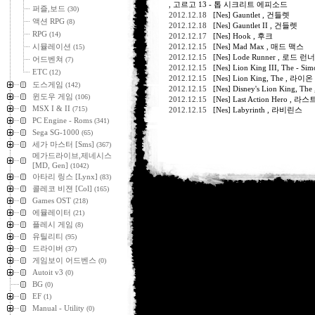
, 고르고 13 - 톱 시크리트 에피소드
퍼즐,보드
(30)
2012.12.18
[Nes] Gauntlet , 건들렛
액션 RPG
(8)
2012.12.18
[Nes] Gauntlet II , 건들렛
RPG
(14)
2012.12.17
[Nes] Hook , 후크
시뮬레이션
2012.12.15
[Nes] Mad Max , 매드 맥스
(15)
2012.12.15
[Nes] Lode Runner , 로드 런
어드벤쳐
(7)
2012.12.15
[Nes] Lion King III, The
ETC
(12)
2012.12.15
[Nes] Lion King, The , 라
도스게임
(142)
2012.12.15
[Nes] Disney's Lion Kin
윈도우 게임
(106)
2012.12.15
[Nes] Last Action Hero 
MSX I & II
(715)
2012.12.15
[Nes] Labyrinth , 라비린스
PC Engine - Roms
(341)
Sega SG-1000
(65)
세가 마스터 [Sms]
(367)
메가드라이브,제네시스
[MD, Gen]
(1042)
아타리 링스 [Lynx]
(83)
콜레코 비젼 [Col]
(165)
Games OST
(218)
에뮬레이터
(21)
플레시 게임
(8)
유틸리티
(95)
드라이버
(37)
게임보이 어드벤스
(0)
Autoit v3
(0)
BG
(0)
EF
(1)
Manual - Utility
(0)