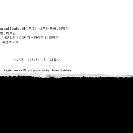
너
 - Simon and Pumba , 라이온 킹 - 시몬과 품바 , 해적판
이온 킹 , 해적판
g, The , 디즈니 의 라이온 킹 + 라이온 킹 해적판
, 라스트 액션 히어로
<<이전
|
1
|
2
|
3
|
4
|
5
|
다음>>
Eagle Force
's Blog is powered by
Daum
&
tistory