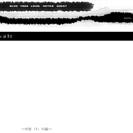
1
는 글
건
s
<<이전
|
1
|
다음>>