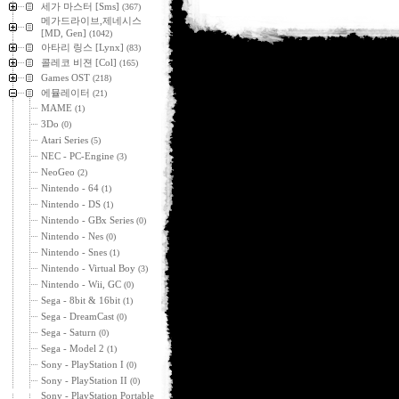
세가 마스터 [Sms]
(367)
메가드라이브,제네시스
[MD, Gen]
(1042)
아타리 링스 [Lynx]
(83)
콜레코 비젼 [Col]
(165)
Games OST
(218)
에뮬레이터
(21)
MAME
(1)
3Do
(0)
Atari Series
(5)
NEC - PC-Engine
(3)
NeoGeo
(2)
Nintendo - 64
(1)
Nintendo - DS
(1)
Nintendo - GBx Series
(0)
Nintendo - Nes
(0)
Nintendo - Snes
(1)
Nintendo - Virtual Boy
(3)
Nintendo - Wii, GC
(0)
Sega - 8bit & 16bit
(1)
Sega - DreamCast
(0)
Sega - Saturn
(0)
Sega - Model 2
(1)
Sony - PlayStation I
(0)
Sony - PlayStation II
(0)
Sony - PlayStation Portable