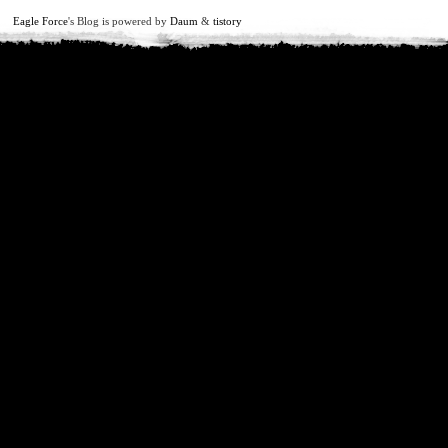
Eagle Force
's Blog is powered by
Daum
&
tistory