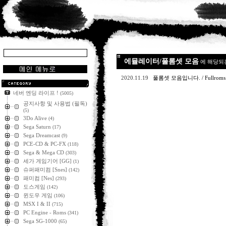
에뮬레이터/풀롬셋 모음
에 해당되
2020.11.19
풀롬셋 모음입니다. / Fullrom
네버 엔딩 라이프 !
(5005)
공지사항 및 사용법 (필독)
(5)
3Do Alive
(4)
Sega Saturn
(17)
Sega Dreamcast
(9)
PCE-CD & PC-FX
(118)
Sega & Mega CD
(303)
세가 게임기어 [GG]
(1)
슈퍼패미컴 [Snes]
(142)
패미컴 [Nes]
(293)
도스게임
(142)
윈도우 게임
(106)
MSX I & II
(715)
PC Engine - Roms
(341)
Sega SG-1000
(65)