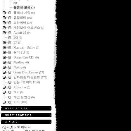
(0)
풀롬셋 모음
(1)
플레시 게임
(8)
유틸리티
(95)
드라이버
(37)
게임보이 어드벤스
(0)
Autoit v3
(0)
BG
(0)
EF
(1)
Manual - Utility
(0)
쉼터 2U
(0)
DreamCast CDI
(0)
NeoGeo
(0)
Needs
(0)
Game Disc Covers
(27)
알파벳순 다운로드
(575)
번들 CD 이미지
(0)
X Station
(0)
3DS
(0)
게임 동영상
(0)
기타
(105)
-
인터넷 포토 에디터