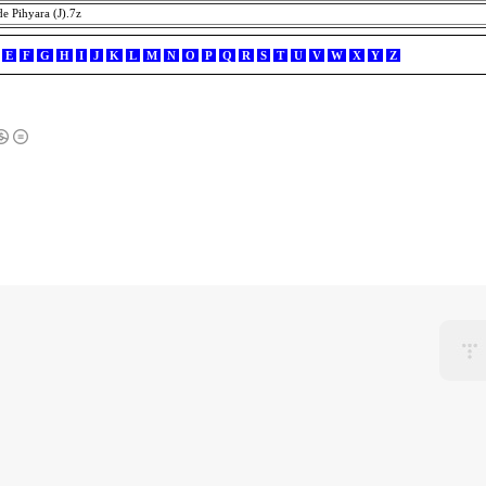
e Pihyara (J).7z
E
F
G
H
I
J
K
L
M
N
O
P
Q
R
S
T
U
V
W
X
Y
Z