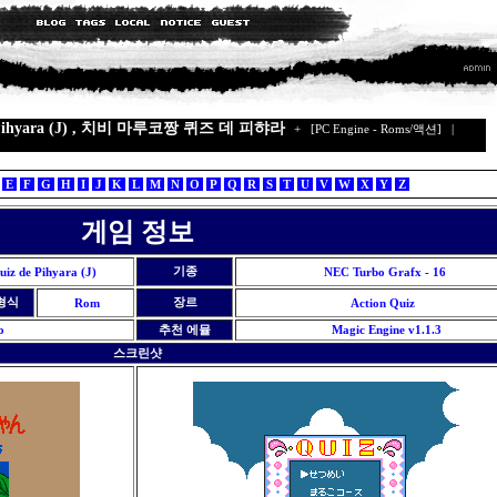
de Pihyara (J) , 치비 마루코짱 퀴즈 데 피햐라
+
[PC Engine - Roms/액션]
|
E
F
G
H
I
J
K
L
M
N
O
P
Q
R
S
T
U
V
W
X
Y
Z
게임 정보
기종
iz de Pihyara (J)
NEC Turbo Grafx - 16
형식
장르
Rom
Action
Quiz
o
추천 에뮬
Magic Engine v1.1.3
스크린샷