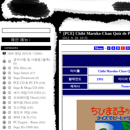
[PCE] Chibi Maruko-Chan Quiz 
2012. 9. 26. 10:35
Menu
>
#
A
B
C
D
네버 엔딩 라이프 !
(5005)
공지사항 및 사용법 (필독)
(5)
3Do Alive
(4)
타이틀
Chibi Maruko-Chan Qu
Sega Saturn
(17)
Sega Dreamcast
(9)
발매연도
미디어 
1991
PCE-CD & PC-FX
(118)
제작사
Namc
Sega & Mega CD
(303)
세가 게임기어 [GG]
(1)
슈퍼패미컴 [Snes]
(142)
패미컴 [Nes]
(293)
도스게임
(142)
윈도우 게임
(106)
MSX I & II
(715)
PC Engine - Roms
(341)
Sega SG-1000
(65)