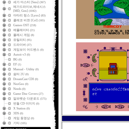
세가 마스터 [Sms]
(367)
메가드라이브,제네시스
[MD, Gen]
(1042)
아타리 링스 [Lynx]
(83)
콜레코 비젼 [Col]
(165)
Games OST
(218)
에뮬레이터
(21)
플레시 게임
(8)
유틸리티
(95)
드라이버
(37)
게임보이 어드벤스
(0)
Autoit v3
(0)
BG
(0)
EF
(1)
Manual - Utility
(0)
쉼터 2U
(0)
DreamCast CDI
(0)
NeoGeo
(0)
Needs
(0)
Game Disc Covers
(27)
알파벳순 다운로드
(575)
번들 CD 이미지
(0)
X Station
(0)
3DS
(0)
게임 동영상
(0)
기타
(105)