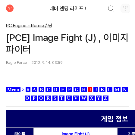
검색하기
네버 엔딩 라이프 !
티스토리
PC Engine - Roms/슈팅
[PCE] Image Fight (J) , 이미지
파이터
Eagle Force
2012. 9. 14. 03:59
Menu
>
#
A
B
C
D
E
F
G
H
I
J
K
L
M
N
O
P
Q
R
S
T
U
V
W
X
Y
Z
게임 정보
타이틀
Image Fight (J)
기종