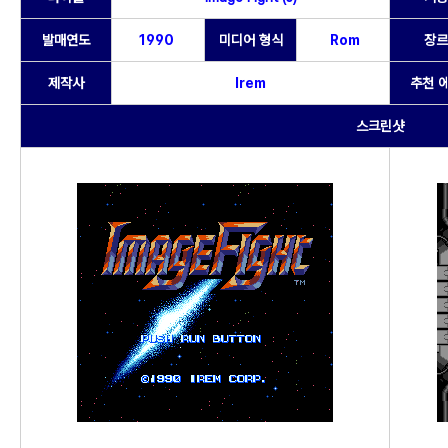
발매연도
1990
미디어 형식
Rom
장르
제작사
Irem
추천 
스크린샷