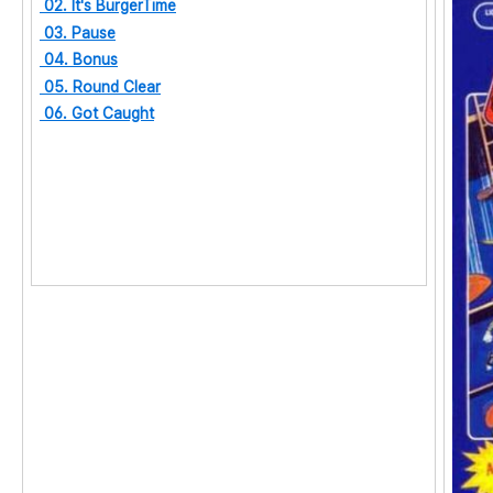
02. It's BurgerTime
03. Pause
04. Bonus
05. Round Clear
06. Got Caught