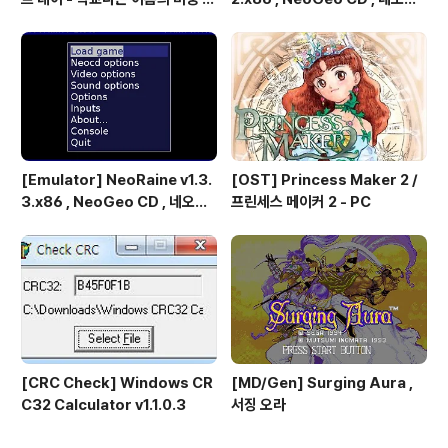
국산 소프트
오 CD
[Emulator] NeoRaine v1.3.
[OST] Princess Maker 2 /
3.x86 , NeoGeo CD , 네오지
프린세스 메이커 2 - PC
오 CD
[CRC Check] Windows CR
[MD/Gen] Surging Aura ,
C32 Calculator v1.1.0.3
서징 오라