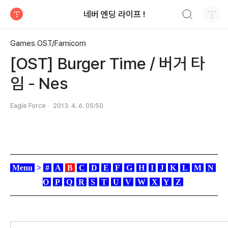
검색하기
네버 엔딩 라이프 !
티스토리
Games OST/Famicom
[OST] Burger Time / 버거 타
임 - Nes
Eagle Force
2013. 4. 6. 05:50
Menu
>
#
A
B
C
D
E
F
G
H
I
J
K
L
M
N
O
P
Q
R
S
T
U
V
W
X
Y
Z