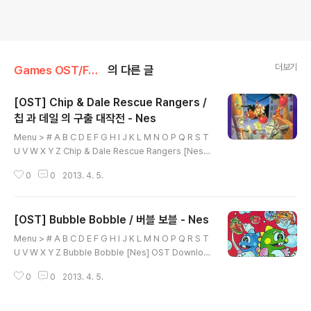
더보기
Games OST/Famicom
의 다른 글
[OST] Chip & Dale Rescue Rangers /
칩 과 데일 의 구출 대작전 - Nes
글 내용
Menu > # A B C D E F G H I J K L M N O P Q R S T
U V W X Y Z Chip & Dale Rescue Rangers [Nes]
OST Download 01. Title.Screen 02. Stage.O 03.
0
0
2013. 4. 5.
Stage.A.C.E 04. Stage.B 05. Stage.D 06. Stage.
G 07. Stage.F.H.I 08. Stage.J 09. Boss.Battle 10.
Stage.Select 11. Bonus.Stage 12. Game.Over 13.
[OST] Bubble Bobble / 버블 보블 - Nes
Ending.Theme Front Cover Image Cart Image
글 내용
[NES] Chip & Dale Rescue Rangers / 칩 과 데일 의
Menu > # A B C D E F G H I J K L M N O P Q R S T
구출 대작전 - 다운로드 페이지 가기 Menu > #..
U V W X Y Z Bubble Bobble [Nes] OST Downloa
d 01. Title Screen 02. Stage Intro 03. Theme of
0
0
2013. 4. 5.
Bubble Bobble 04. Theme of Bubble Bobble (H
urry Up Version) 05. Enter Your Password 06. B
onus Stage 07. Clear 08. Hurry Fanfare 1 09. Hur